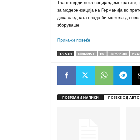
Таа потврди дека социјалдемократите, з
за модернизација на Германија во претс
дека следната влада би можела да овоз
зборуваше.
Прикажи повеќе
ТАГОВИ
БАЛКАНОТ
ВО
ГЕРМАНИЈА
ИСЕ
ПОВРЗАНИ НАПИСИ
ПОВЕЌЕ ОД АВТО