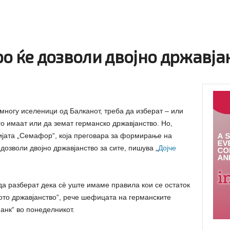
о ќе дозволи двојно државја
 многу иселеници од Балканот, треба да изберат – или
го имаат или да земат германско државјанство. Но,
ијата „Семафор“, која преговара за формирање на
дозволи двојно државјанство за сите, пишува „
Дојче
да разберат дека сè уште имаме правила кои се остаток
ното државјанство“, рече шефицата на германските
анк“ во понеделникот.