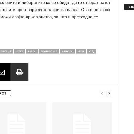
елените и либералите ќе се обидат да го отворат патот
Сл
тојните преговори за коалициска влада. Ова е нов знак
можи двојно државјанство, за што и претходно се
ЛЕНИЦИ
ЛУЃЕ
МЕЃУ
МИЛИОНИ
МНОГУ
НИВ
ОД
РОТ