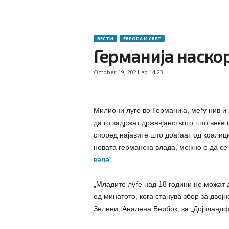
ВЕСТИ
ЕВРОПА И СВЕТ
Германија наскор
October 19, 2021 во 14:23
Милиони луѓе во Германија, меѓу нив и
да го задржат државјанството што веќе 
според најавите што доаѓаат од коалиц
новата германска влада, можно е да се 
веле
“.
„Младите луѓе над 18 години не можат 
од минатото, кога станува збор за двој
Зелени, Аналена Бербок, за „Дојчландф