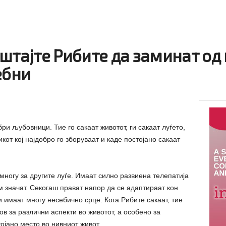
штајте Рибите да заминат од
ебни
ри љубовници. Тие го сакаат животот, ги сакаат луѓето,
икот кој најдобро го зборуваат и каде постојано сакаат
многу за другите луѓе. Имаат силно развиена телепатија
м значат. Секогаш прават напор да се адаптираат кон
и имаат многу несебично срце. Кога Рибите сакаат, тие
в за различни аспекти во животот, а особено за
тојано место во нивниот живот.