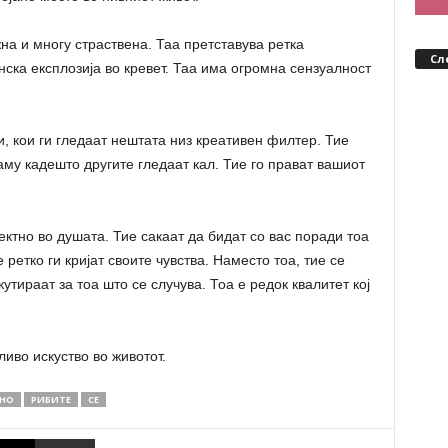
жна и многу страствена. Таа претставува ретка
Сл
нска експлозија во кревет. Таа има огромна сензуалност
, кои ги гледаат нештата низ креативен филтер. Тие
аму кадешто другите гледаат кал. Тие го прават вашиот
ектно во душата. Тие сакаат да бидат со вас поради тоа
 ретко ги кријат своите чувства. Наместо тоа, тие се
утираат за тоа што се случува. Тоа е редок квалитет кој
иво искуство во животот.
ВНО
РИБИТЕ
СЕ