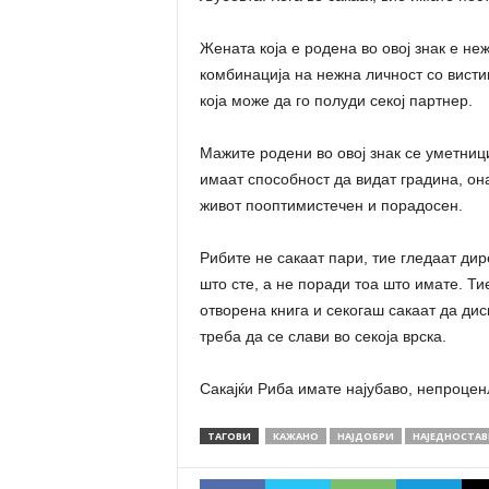
Жената која е родена во овој знак е не
комбинација на нежна личност со висти
која може да го полуди секој партнер.
Мажите родени во овој знак се уметници
имаат способност да видат градина, он
живот пооптимистечен и порадосен.
Рибите не сакаат пари, тие гледаат дир
што сте, а не поради тоа што имате. Тие
отворена книга и секогаш сакаат да диск
треба да се слави во секоја врска.
Сакајќи Риба имате најубаво, непроценл
ТАГОВИ
КАЖАНО
НАЈДОБРИ
НАЈЕДНОСТА