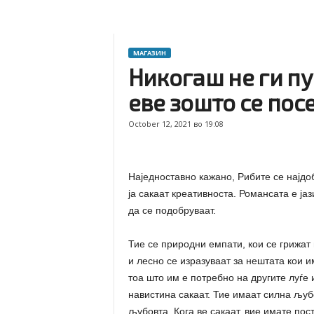
МАГАЗИН
Никогаш не ги пу
еве зошто се пос
October 12, 2021 во 19:08
Наједноставно кажано, Рибите се најдоб
ја сакаат креативноста. Романсата е јаз
да се подобруваат.
Тие се природни емпати, кои се грижат 
и лесно се изразуваат за нештата кои и
тоа што им е потребно на другите луѓе 
навистина сакаат. Тие имаат силна љубо
љубовта. Кога ве сакаат, вие имате пос