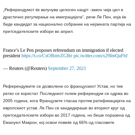
„Референдумот ќе вклучува целосен нацрт -закон чија цел е
драстично регулирање на имиграцијата“, рече Ле Пен, која ќе
биде кандидат за национално собрание на нејзината партија на
претседателските избори во април.
France’s Le Pen proposes referendum on immigration if elected
president
https://t.co/CsOBmvZGBe
pic.twitter.com/x29ImQaFbf
— Reuters (@Reuters)
September 27, 2021
Референдумите се дозволени со францускиот Устав, но тие
ретко се користат. Последниот голем референдум се одржа во
2005 година, кога Французите гласаа против ратификацијата на
европскиот устав. Ле Пен се кандидираше во вториот круг од
претседателските избори во 2017 година, но беше поразена од
Емануел Макрон, кој освои повеќе од 66% од гласовите.