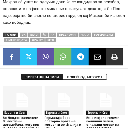
Макрон сѐ уште не одлучил дали ќе се кандидира за реизбор,
но анкетите на јавното мислење покажуваат дека тој и Ле Пен
најверојатно би влегле во вториот круг, од кој Макрон би излегол
како победник.
ТАГОВИ
ЗА
КАКО
ЌЕ
НА
ПРЕДЛОЖИ
РЕКЛА
РЕФЕРЕНДУМ
ТЕЛЕВИЗИЈАТА
ФРАНС“
ШТО
ПОВРЗАНИ НАПИСИ
ПОВЕЌЕ ОД АВТОРОТ
Европа и Свет
Европа и Свет
Европа и Свет
Во Лондон запленети
Германија бара
Етна исфрла големи
90 луксузни
повторно враќање
количини пепел,
автомобили, меѓу нив
мигранти во Италија и
откажани летови на
и „ферари“ вреден 3,7
Грција
аеродромот во