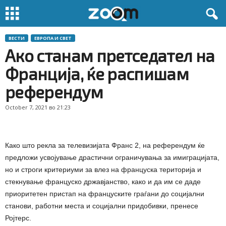
ВЕСТИ
ЕВРОПА И СВЕТ
Ако станам претседател на
Франција, ќе распишам
референдум
October 7, 2021 во 21:23
Како што рекла за телевизијата Франс 2, на референдум ќе
предложи усвојување драстични ограничувања за имиграцијата,
но и строги критериуми за влез на француска територија и
стекнување француско државјанство, како и да им се даде
приоритетен пристап на француските граѓани до социјални
станови, работни места и социјални придобивки, пренесе
Ројтерс.