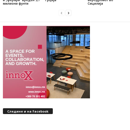
милиони фунти
Сицилија
Следине и на Facebook