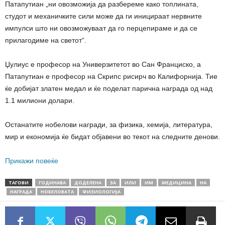
Патапутиан „ни овозможија да разбереме како топлината,
студот и механичките сили може да ги иницираат нервните
импулси што ни овозможуваат да го перцепираме и да се
прилагодиме на светот“.
Џулиус е професор на Универзитетот во Сан Франциско, а
Патапутиан е професор на Скрипс рисирч во Калифорнија. Тие
ќе добијат златен медал и ќе поделат парична награда од над
1.1 милиони долари.
Останатите нобелови награди, за физика, хемија, литература,
мир и економија ќе бидат објавени во текот на следните денови.
Прикажи повеќе
ТАГОВИ
ГОДИНАВА
ДОДЕЛЕНА
ЗА
ИЛИ
ИМ
МЕДИЦИНА
НА
НАГРАДА
НОБЕЛОВАТА
ФИЗИОЛОГИЈА