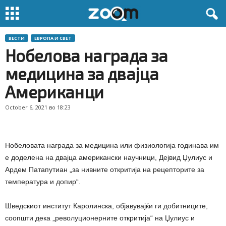
ВЕСТИ
ЕВРОПА И СВЕТ
Нобелова награда за
медицина за двајца
Американци
October 6, 2021 во 18:23
Нобеловата награда за медицина или физиологија годинава им
е доделена на двајца американски научници, Дејвид Џулиус и
Ардем Патапутиан „за нивните откритија на рецепторите за
температура и допир“.
Шведскиот институт Каролинска, објавувајќи ги добитниците,
соопшти дека „револуционерните откритија“ на Џулиус и