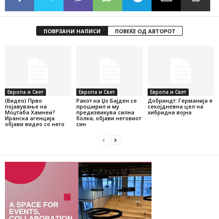
ПОВРЗАНИ НАПИСИ
ПОВЕЌЕ ОД АВТОРОТ
Европа и Свет
Европа и Свет
Европа и Свет
(Видео) Прво
Ракот на Џо Бајден се
Добриндт: Германија е
појавување на
проширил и му
секојдневна цел на
Моџтаба Хамнеи?
предизвикува силна
хибридна војна
Иранска агенција
болка, објави неговиот
објави видео со него
син