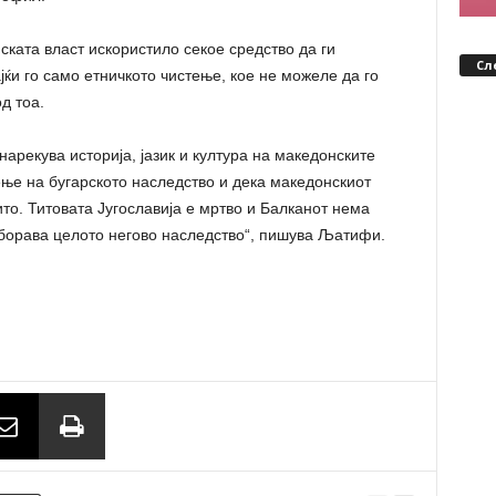
ската власт искористило секое средство да ги
Сл
ќи го само етничкото чистење, кое не можеле да го
д тоа.
нарекува историја, јазик и култура на македонските
ење на бугарското наследство и дека македонскиот
то. Титовата Југославија е мртво и Балканот нема
аборава целото негово наследство“, пишува Љатифи.