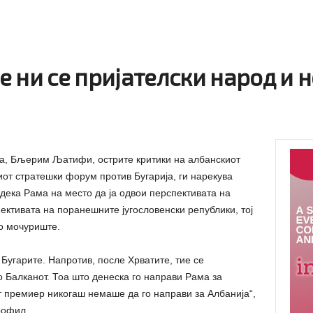
е ни се пријателски народ и
а, Бљерим Љатифи, острите критики на албанскиот
от стратешки форум против Бугарија, ги нарекува
ка Рама на место да ја одвои перспективата на
ективата на поранешните југословенски републики, тој
о мочуриште.
Бугарите. Напротив, после Хрватите, тие се
о Балканот. Тоа што денеска го направи Рама за
 премиер никогаш немаше да го направи за Албанија“,
офил.