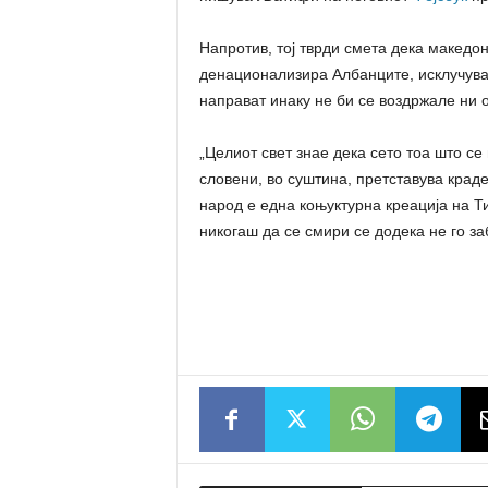
Напротив, тој тврди смета дека македон
денационализира Албанците, исклучувај
направат инаку не би се воздржале ни о
„Целиот свет знае дека сето тоа што се 
словени, во суштина, претставува крад
народ е една коњуктурна креација на Ти
никогаш да се смири се додека не го з