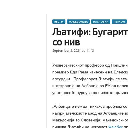
ВЕСТИ
МАКЕДОНИЈА
НАСЛОВНА
РЕГИОН
Љатифи: Бугарит
со нив
September 2, 2021 во 11:43
Универзитескиот професор од Приштин
премиер Еди Рама изнесени на Бледски
апсурдни. Професорот Љатифи смета де
интеграција на Албанија во ЕУ од персп
уште повеќе нурнува во нивното прљав
„Албанците немаат никаков проблем со 
најпријателскиот народ на Албанците в
Македонија во Словенија, македонскиот
пишува Љатифи на неговиот
Фејсбук
пр