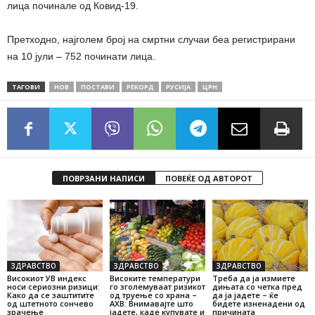
лица починале од Ковид-19.
Претходно, најголем број на смртни случаи беа регистрирани
на 10 јули – 752 починати лица.
ТАГОВИ
НОВ
ПОСТАВИ
РЕКОРД
РУСИЈА
ЦРН
ПОВРЗАНИ НАПИСИ
ПОВЕЌЕ ОД АВТОРОТ
ЗДРАВСТВО
ЗДРАВСТВО
ЗДРАВСТВО
Високиот УВ индекс
Високите температури
Треба да ја измиете
носи сериозни ризици:
го зголемуваат ризикот
дињата со четка пред
Како да се заштитите
од труење со храна –
да ја јадете – ќе
од штетното сончево
АХВ: Внимавајте што
бидете изненадени од
зрачење
јадете, каде купувате и
причината