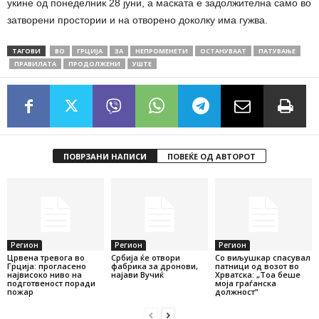
укине од понеделник 28 јуни, а маската е задолжителна само во
затворени простории и на отворено доколку има гужва.
ТАГОВИ
ВО
ГРЦИЈА
ЗА
НЕПРОМЕНЕТИ
ОСТАНУВААТ
ПАТУВАЊЕ
ПРАВИЛАТА
ПРОДОЛЖЕНИ
УШТЕ
ПОВРЗАНИ НАПИСИ
ПОВЕЌЕ ОД АВТОРОТ
Регион
Регион
Регион
Црвена тревога во
Србија ќе отвори
Со виљушкар спасувал
Грција: прогласено
фабрика за дронови,
патници од возот во
највисоко ниво на
најави Вучиќ
Хрватска: „Тоа беше
подготвеност поради
моја граѓанска
пожар
должност“