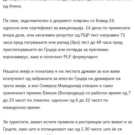
од Атина.
Па така, задолжителен е документ поврзан со Ковид-19,
односно или сертификат за вакцинација, 14 дена по примената
втора доза, или негативен резултат од ПЦР тест направен 72
часа пред патувањето или рапид (брз) тест до 48 часа пред
пристигнувањето во Грција или потврда за прележан
коронавирус, како и пополнет PLF формуларот.
Нашата земја и понатаму е на листата држави за кои важи
исклучокот од забраната за влез во Грција на државјани на
трети земји, а кон Северна Македонија отворен е само
граничниот премин Евзони (Богородица) со работно време од 7
до 23 часот по локално, односно од 6 до 22 часот по
македонско време.
За туристите, важат истите правила и рестрикции што важат и за
Грците, како што е полицискиот час од 1.30 часот, што ќе се