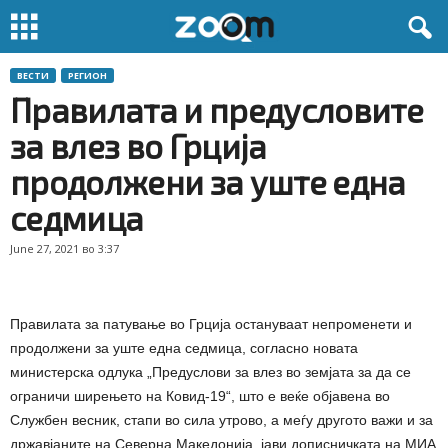
ВЕСТИ
РЕГИОН
Правилата и предусловите
за влез во Грција
продолжени за уште една
седмица
June 27, 2021 во 3:37
Правилата за патување во Грција остануваат непроменети и
продолжени за уште една седмица, согласно новата
министерска одлука „Предуслови за влез во земјата за да се
ограничи ширењето на Ковид-19“, што е веќе објавена во
Службен весник, стапи во сила утрово, а меѓу другото важи и за
државјаните на Северна Македонија, јави дописничката на МИА