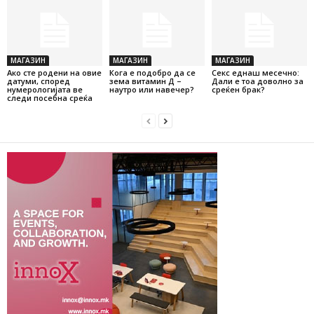
МАГАЗИН
МАГАЗИН
МАГАЗИН
Ако сте родени на овие
Кога е подобро да се
Секс еднаш месечно:
датуми, според
зема витамин Д –
Дали е тоа доволно за
нумерологијата ве
наутро или навечер?
среќен брак?
следи посебна среќа