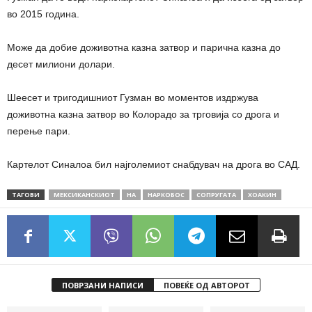
во 2015 година.
Може да добие доживотна казна затвор и парична казна до
десет милиони долари.
Шеесет и тригодишниот Гузман во моментов издржува
доживотна казна затвор во Колорадо за трговија со дрога и
перење пари.
Картелот Синалоа бил најголемиот снабдувач на дрога во САД.
ТАГОВИ
МЕКСИКАНСКИOТ
НА
НАРКОБОС
СОПРУГАТА
ХОАКИН
ПОВРЗАНИ НАПИСИ
ПОВЕЌЕ ОД АВТОРОТ