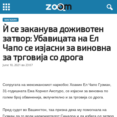
МАГАЗИН
Ѝ се заканува доживотен
затвор: Убавицата на Ел
Чапо се изјасни за виновна
за трговија со дрога
June 10, 2021 во 23:07
Сопругата на мексиканскиoт наркобос Хоакин Ел Чапо Гузман,
31-годишната Ема Корнел Аиспуро, се изјасни за виновна по
голем број обвиненија, вклучително и за трговија со дрога.
Пред судот во Вашингтон, таа призна дека му помогнала на
Гузман да го води наркокартелот Синалоа и да избега од затвор