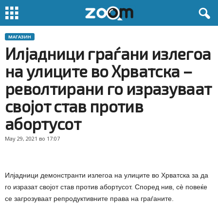
МАГАЗИН
Илјадници граѓани излегоа
на улиците во Хрватска –
револтирани го изразуваат
својот став против
абортусот
May 29, 2021 во 17:07
Илјадници демонстранти излегоа на улиците во Хрватска за да
го изразат својот став против абортусот. Според нив, сè повеќе
се загрозуваат репродуктивните права на граѓаните.