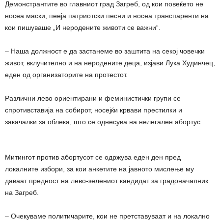
Демонстрантите во главниот град Загреб, од кои повеќето не
носеа маски, пееја патриотски песни и носеа транспаренти на
кои пишуваше „И неродените животи се важни“.
– Наша должност е да застанеме во заштита на секој човечки
живот, вклучително и на неродените деца, изјави Лука Худинчец,
еден од организаторите на протестот.
Различни лево ориентирани и феминистички групи се
спротивставија на собирот, носејќи крвави престилки и
закачалки за облека, што се однесува на нелегален абортус.
Митингот против абортусот се одржува еден ден пред
локалните избори, за кои анкетите на јавното мислење му
даваат предност на лево-зелениот кандидат за градоначалник
на Загреб.
– Очекуваме политичарите, кои не претставуваат и на локално