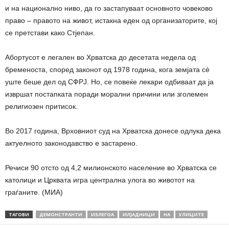
и на национално ниво, да го застапуваат основното човеково
право – правото на живот, истакна еден од организаторите, кој
се претстави како Стјепан.
Абортусот е легален во Хрватска до десетата недела од
бременоста, според законот од 1978 година, кога земјата сè
уште беше дел од СФРЈ. Но, се повеќе лекари одбиваат да ја
извршат постапката поради морални причини или зголемен
религиозен притисок.
Во 2017 година, Врховниот суд на Хрватска донесе одлука дека
актуелното законодавство е застарено.
Речиси 90 отсто од 4,2 милионското население во Хрватска се
католици и Црквата игра централна улога во животот на
граѓаните. (МИА)
ТАГОВИ
ДЕМОНСТРАНТИ
ИЗЛЕГОА
ИЛЈАДНИЦИ
НА
УЛИЦИТЕ