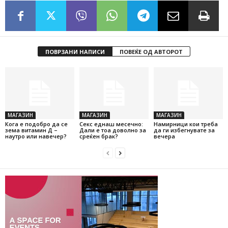
ПОВРЗАНИ НАПИСИ
ПОВЕЌЕ ОД АВТОРОТ
МАГАЗИН
МАГАЗИН
МАГАЗИН
Кога е подобро да се
Секс еднаш месечно:
Намирници кои треба
зема витамин Д –
Дали е тоа доволно за
да ги избегнувате за
наутро или навечер?
среќен брак?
вечера