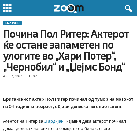
МАГАЗИН
Почина Пол Ритер: Актерот
ќе остане запаметен по
улогите во „Хари Потер“,
„Чернобил“ и „Џејмс Бонд“
April 6, 2021 во 15:07
Британскиот актер Пол Ритер починал од тумор на мозокот
на 54-годишна возраст, објави денеска неговиот агент.
Агентот на Ритер за
„Гардијан“
изјавил дека актерот починал
дома, додека членовите на семејството биле со него.