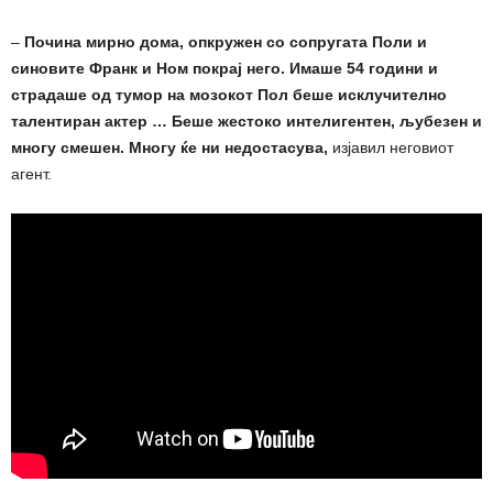
–
Почина мирно дома, опкружен со сопругата Поли и
синовите Франк и Ном покрај него. Имаше 54 години и
страдаше од тумор на мозокот Пол беше исклучително
талентиран актер … Беше жестоко интелигентен, љубезен и
многу смешен. Многу ќе ни недостасува,
изјавил неговиот
агент.