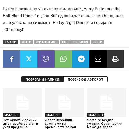
Ритер е познат по улогите во филмовите „Harry Potter and the
Half-Blood Prince“ и „The Bill“ од серијалите на Џејмс Бонд, како
и по улогата во ситкомот „Friday Night Dinner“ и серијалот
„Chernobyl“.
ТАГОВИ
АКТЕР
БРИТАНСКИОТ
ПОЛ
ПОЧИНАЛ
РИТЕР
ПОВРЗАНИ НАПИСИ
ПОВЕЌЕ ОД АВТОРОТ
МАГАЗИН
МАГАЗИН
МАГАЗИН
Пет животни лекции
Девет необични
Често се будите
што повеќето луѓе ги
симптоми на
уморни: Овие навики
учат предоцна
бременоста за кои
може да бидат