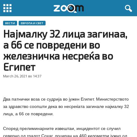
ВЕСТИ
ЕВРОПА И СВЕТ
Најмалку 32 лица загинаа,
а 66 се повредени во
железничка несреќа во
Египет
March 26, 2021 во 14:37
Два патнички воза се судрија во јужен Египет. Министерството
за здравство соопшти дека во несреќата загинале најмалку 32
лица, а 66 се повредени.
Според прелиминарните извештаи, инцидентот се случил
северно од градот Сохаг, лоциран на 460 километри јужно од