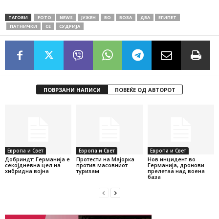
ТАГОВИ
FOTO
NEWS
ЈУЖЕН
ВО
ВОЗА
ДВА
ЕГИПЕТ
ПАТНИЧКИ
СЕ
СУДРИЈА
ПОВРЗАНИ НАПИСИ
ПОВЕЌЕ ОД АВТОРОТ
Европа и Свет
Европа и Свет
Европа и Свет
Добриндт: Германија е
Протести на Мајорка
Нов инцидент во
секојдневна цел на
против масовниот
Германија, дронови
хибридна војна
туризам
прелетаа над воена
база