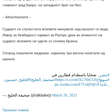
главниот град Каиро, на западниот брег на Нил.
– Advertisement –
Судирот се случил кога возовите минувале над каналот со вода.
Извор за безбедност изјавил за Ројтерс дека во моментот на
судирот, возовите не оделе со голема брзина.
Според локалните медиуми, најмалку три вагони излетале од
шините.
#مصر
.. ضحايا باصطدام قطارين في
#الخليج_خمسون
#صحيفة_الخليج
https://t.co/m65G76hCOf
#سوهاج
pic.twitter.com/F7UdjNfjG9
_عاماً
— صحيفة الخليج (@alkhaleej)
March 26, 2021
Прикажи повеќе