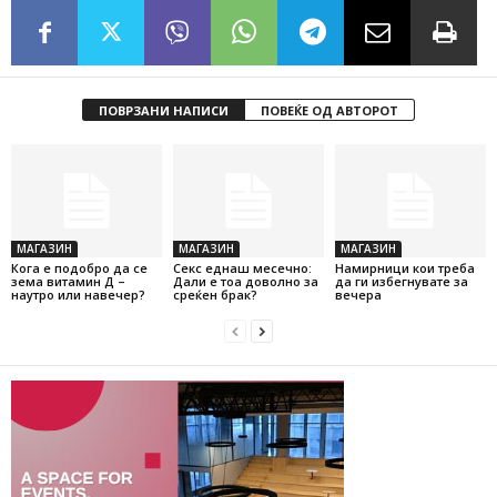
ПОВРЗАНИ НАПИСИ
ПОВЕЌЕ ОД АВТОРОТ
МАГАЗИН
МАГАЗИН
МАГАЗИН
Кога е подобро да се
Секс еднаш месечно:
Намирници кои треба
зема витамин Д –
Дали е тоа доволно за
да ги избегнувате за
наутро или навечер?
среќен брак?
вечера