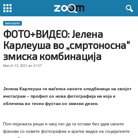
МАГАЗИН
ФОТО+ВИДЕО: Јелена
Карлеуша во „смртоносна“
змиска комбинација
March 13, 2021 во 21:07
Јелена Карлеуша ги маѓепса своите следбеници на својот
инстаграм – профил со нова фотографија на која е
облечена во тесен фустан со змиски дезен.
Поп-пејачката реши и овој пат да ги остави без здив своите
фанови со новите фотографии и кратки видеа на социјалните