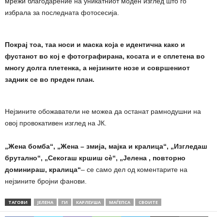
мрежи благодарение на уникатниот моден изглед што го
избрала за последната фотосесија.
Покрај тоа, таа носи и маска која е идентична како и
фустанот во кој е фотографирана, косата и е сплетена во
многу долга плетенка, а нејзините нозе и совршениот
задник се во преден план.
Нејзините обожаватели не можеа да останат рамнодушни на
овој провокативен изглед на ЈК.
„Жена бомба“, „Жена – змија, мајка и кралица“, „Изгледаш
брутално“, „Секогаш кршиш сè“, „Јелена , повторно
доминираш, кралица“
– се само дел од коментарите на
нејзините бројни фанови.
ТАГОВИ
ЈЕЛЕНА
ГИ
КАРЛЕУША
МАЃЕПСА
СВОИТЕ