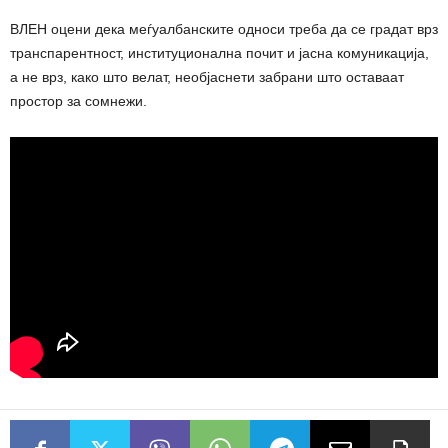
ВЛЕН оцени дека меѓуалбанските односи треба да се градат врз
транспарентност, институционална почит и јасна комуникација,
а не врз, како што велат, необјаснети забрани што оставаат
простор за сомнежи.