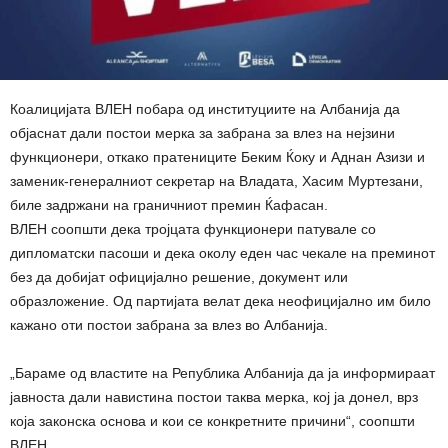
Коалицијата ВЛЕН побара од институциите на Албанија да
објаснат дали постои мерка за забрана за влез на нејзини
функционери, откако пратениците Беким Ќоку и Аднан Азизи и
заменик-генералниот секретар на Владата, Хасим Муртезани,
биле задржани на граничниот премин Ќафасан.
ВЛЕН соопшти дека тројцата функционери патувале со
дипломатски пасоши и дека околу еден час чекале на преминот
без да добијат официјално решение, документ или
образложение. Од партијата велат дека неофицијално им било
кажано оти постои забрана за влез во Албанија.
„Бараме од властите на Република Албанија да ја информираат
јавноста дали навистина постои таква мерка, кој ја донел, врз
која законска основа и кои се конкретните причини“, соопшти
ВЛЕН.