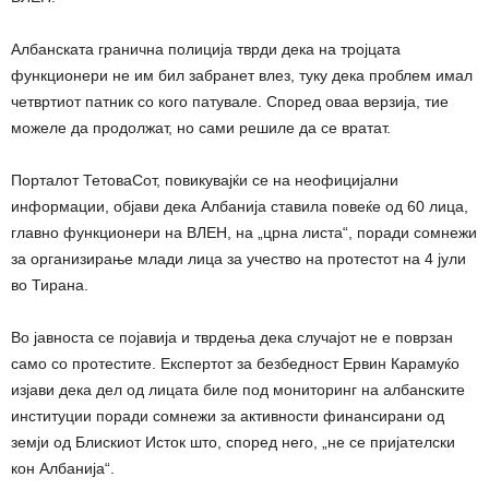
Албанската гранична полиција тврди дека на тројцата
функционери не им бил забранет влез, туку дека проблем имал
четвртиот патник со кого патувале. Според оваа верзија, тие
можеле да продолжат, но сами решиле да се вратат.
Порталот ТетоваСот, повикувајќи се на неофицијални
информации, објави дека Албанија ставила повеќе од 60 лица,
главно функционери на ВЛЕН, на „црна листа“, поради сомнежи
за организирање млади лица за учество на протестот на 4 јули
во Тирана.
Во јавноста се појавија и тврдења дека случајот не е поврзан
само со протестите. Експертот за безбедност Ервин Карамуќо
изјави дека дел од лицата биле под мониторинг на албанските
институции поради сомнежи за активности финансирани од
земји од Блискиот Исток што, според него, „не се пријателски
кон Албанија“.