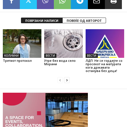
ПОВРЗАНИ НАПИСИ
ПОВЕЌЕ ОД АВТОРОТ
KОЛУМНИ
ВЕСТИ
ВЕСТИ
Третиот протокол
Утре без вода село
ЛДП: Не се гордејте со
Морани
просекот на матурата
кога државата
останува без деца!