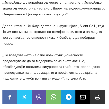
„Испраќање фотографии од местото на настанот; Испраќање
видеа од местото на настанот; Директна видео-комуникација со
Оперативниот Центар во итни ситуации“.
Дополнително, ќе биде достапна и функцијата „Silent Call“, која
ќе им овозможи на жртвите на семејно насилство и на лицата
кои се наоѓаат во опасност тивко и безбедно да побараат
помош.
„Со воведувањето на овие нови функционалности
продолжуваме да го модернизираме системот 112,
обезбедувајќи поголема сигурност за граѓаните, попрецизно
пренесување на информациите и поефикасна реакција на
надлежните служби во итни ситуации“, истакна Али.