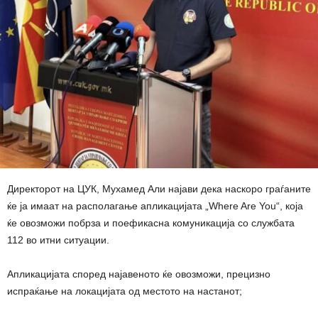
Директорот на ЦУК, Мухамед Али најави дека наскоро граѓаните
ќе ја имаат на располагање апликацијата „Where Are You“, која
ќе овозможи побрза и поефикасна комуникација со службата
112 во итни ситуации.
Апликацијата според најавеното ќе овозможи, прецизно
испраќање на локацијата од местото на настанот;