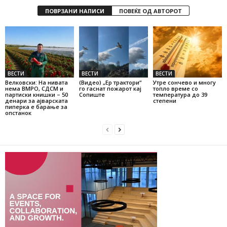
ПОВРЗАНИ НАПИСИ
ПОВЕЌЕ ОД АВТОРОТ
ВЕСТИ
ВЕСТИ
ВЕСТИ
Велковски: На нивата
(Видео) „Ер трактори“
Утре сончево и многу
нема ВМРО, СДСМ и
го гаснат пожарот кај
топло време со
партиски книшки – 50
Сопиште
температура до 39
денари за ајварската
степени
пиперка е барање за
опстанок