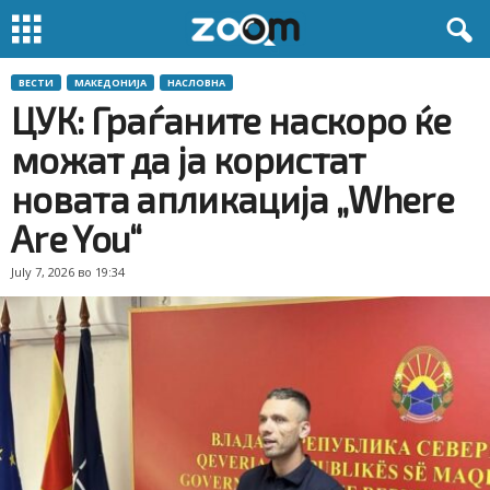
ВЕСТИ
МАКЕДОНИЈА
НАСЛОВНА
ЦУК: Граѓаните наскоро ќе
можат да ја користат
новата апликација „Where
Are You“
July 7, 2026 во 19:34