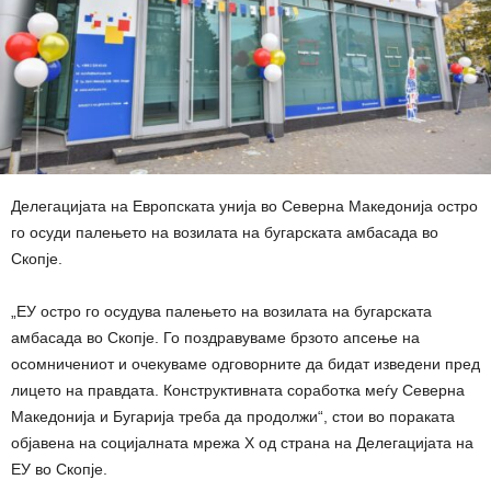
Делегацијата на Европската унија во Северна Македонија остро
го осуди палењето на возилата на бугарската амбасада во
Скопје.
„ЕУ остро го осудува палењето на возилата на бугарската
амбасада во Скопјe. Го поздравуваме брзото апсење на
осомничениот и очекуваме одговорните да бидат изведени пред
лицето на правдата. Конструктивната соработка меѓу Северна
Македонија и Бугарија треба да продолжи“, стои во пораката
објавена на социјалната мрежа X од страна на Делегацијата на
ЕУ во Скопје.