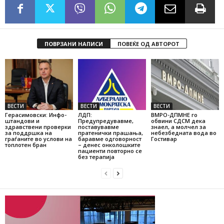
ПОВРЗАНИ НАПИСИ
ПОВЕЌЕ ОД АВТОРОТ
ВЕСТИ
ВЕСТИ
ВЕСТИ
Герасимовски: Инфо-
ЛДП:
ВМРО-ДПМНЕ го
штандови и
Предупредувавме,
обвини СДСМ дека
здравствени проверки
поставувавме
знаел, а молчел за
за поддршка на
пратенички прашања,
небезбедната вода во
граѓаните во услови на
баравме одговорност
Гостивар
топлотен бран
– денес онколошките
пациенти повторно се
без терапија