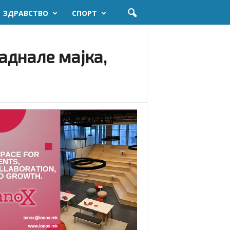
ЗДРАВСТВО
СПОРТ
аднале мајка,