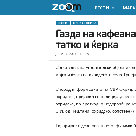
ВЕСТИ
МАГА
z
o
ВЕСТИ
ЦРНА ХРОНИКА
Газда на кафеана
o
татко и ќерка
m
June 17, 2026 во 11:51
.
Сопственик на угостителски објект и е
m
мајка и ќерка во охридското село Трпејц
k
Според информациите на СВР Охрид, вче
охридско, пријавил во полиција дека око
охридско, по претходно недоразбирање
С.И. од Пештани, охридско, сопственик н
Тој пријавил дека освен него, физички 