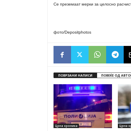
Се преземаат мерки за целосно расчист
фото/Depositphotos
ПОВРЗАНИ НАПИСИ
ПОВЕЌЕ ОД АВТО
Црна хроника
Црна х