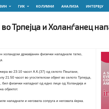
ЗИН
ГИК
KОЛУМНИ
AНАЛИЗА
ИНТЕРВЈУ
 во Трпејца и Холанѓанец нап
ден холандски државјанин физички нападнале татко,
а.
ра во 23:10 часот А.К.(37) од селото Пештани,
лу 21:50 часот во угостителски објект во селото Трпејца,
, бил физички нападнат од едно лице од Холандија и
а објектот.
биле нападнати и неговата сопруга и неговата ќерка.