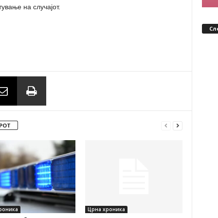
ување на случајот.
Сл
РОТ
роника
Црна хроника