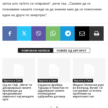
затоа што луѓето се поврзани“, рече таа. „Сакаме да ги
познаваме нашите соседи за да знаеме како да си помогнеме
едни на други по земјотрес“.
ПОВРЗАНИ НАПИСИ
ПОВЕЌЕ ОД АВТОРОТ
Европа и Свет
Европа и Свет
Европа и Свет
Суд во САД: „Мета“ ги
Саудиска Арабија,
(Видео) Зеленски утре
дизајнираше своите
Турција и Пакистан ги
во Белград; Вучиќ: Се
производи да
здружуваат силите:
соочуваме со истите
предизвикаат
потпишуваат
проблеми на
зависност кај младите
одбранбен договор
европскиот пат
луѓе