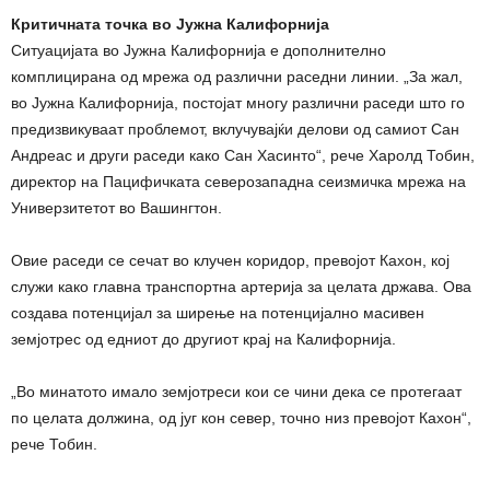
Критичната точка во Јужна Калифорнија
Ситуацијата во Јужна Калифорнија е дополнително
комплицирана од мрежа од различни раседни линии. „За жал,
во Јужна Калифорнија, постојат многу различни раседи што го
предизвикуваат проблемот, вклучувајќи делови од самиот Сан
Андреас и други раседи како Сан Хасинто“, рече Харолд Тобин,
директор на Пацифичката северозападна сеизмичка мрежа на
Универзитетот во Вашингтон.
Овие раседи се сечат во клучен коридор, превојот Кахон, кој
служи како главна транспортна артерија за целата држава. Ова
создава потенцијал за ширење на потенцијално масивен
земјотрес од едниот до другиот крај на Калифорнија.
„Во минатото имало земјотреси кои се чини дека се протегаат
по целата должина, од југ кон север, точно низ превојот Кахон“,
рече Тобин.