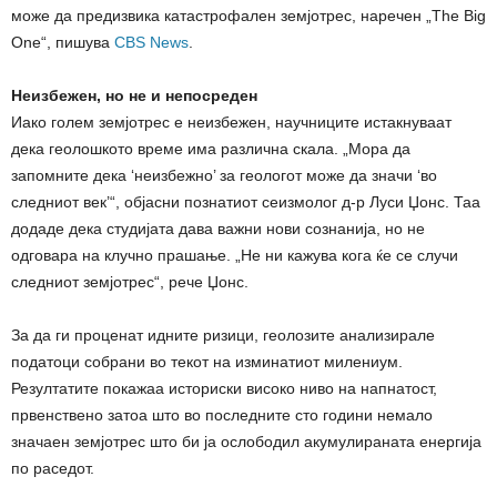
може да предизвика катастрофален земјотрес, наречен „The Big
One“, пишува
CBS News
.
Неизбежен, но не и непосреден
Иако голем земјотрес е неизбежен, научниците истакнуваат
дека геолошкото време има различна скала. „Мора да
запомните дека ‘неизбежно’ за геологот може да значи ‘во
следниот век’“, објасни познатиот сеизмолог д-р Луси Џонс. Таа
додаде дека студијата дава важни нови сознанија, но не
одговара на клучно прашање. „Не ни кажува кога ќе се случи
следниот земјотрес“, рече Џонс.
За да ги проценат идните ризици, геолозите анализирале
податоци собрани во текот на изминатиот милениум.
Резултатите покажаа историски високо ниво на напнатост,
првенствено затоа што во последните сто години немало
значаен земјотрес што би ја ослободил акумулираната енергија
по раседот.