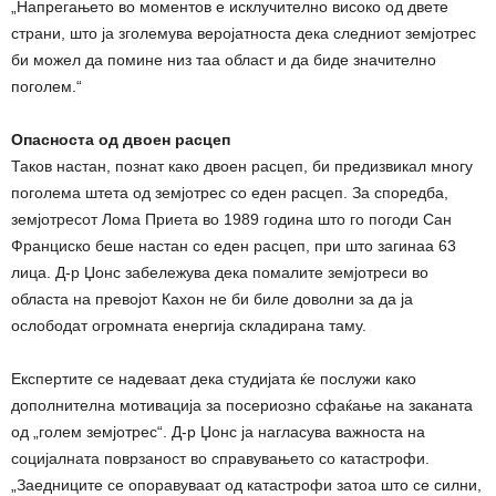
„Напрегањето во моментов е исклучително високо од двете
страни, што ја зголемува веројатноста дека следниот земјотрес
би можел да помине низ таа област и да биде значително
поголем.“
Опасноста од двоен расцеп
Таков настан, познат како двоен расцеп, би предизвикал многу
поголема штета од земјотрес со еден расцеп. За споредба,
земјотресот Лома Приета во 1989 година што го погоди Сан
Франциско беше настан со еден расцеп, при што загинаа 63
лица. Д-р Џонс забележува дека помалите земјотреси во
областа на превојот Кахон не би биле доволни за да ја
ослободат огромната енергија складирана таму.
Експертите се надеваат дека студијата ќе послужи како
дополнителна мотивација за посериозно сфаќање на заканата
од „голем земјотрес“. Д-р Џонс ја нагласува важноста на
социјалната поврзаност во справувањето со катастрофи.
„Заедниците се опоравуваат од катастрофи затоа што се силни,