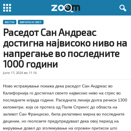
ВЕСТИ
ЕВРОПА И СВЕТ
Раседот Сан Андреас
достигна највисоко ниво на
напрегање во последните
1000 години
June 17, 2026 во 11:16
Ново истражување покажа дека раседот Сан Андреас во
Калифорнија го достигнал своето највисоко ниво на стрес во
последните илјада години. Раседната линија долга речиси 1300
километри, која се протега од Палм Спрингс до областа на
заливот Сан Франциско, била релативно мирна во последните
децении, но геолозите предупредуваат дека овој период на
мирување довел до зголемување на огромен притисок што