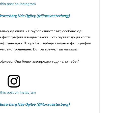
this post on Instagram
esterberg Née Ogilvy (@floravesterberg)
далеку од очите на љубопитниот свет, особено од
е фотографии и видеа секогаш стигнуваат до јавноста.
и инфлуенсерка Флора Вестерберг сподели фотографии
 неговиот роденден. Во тоа време, таа напиша:
офицер. Ова беше извонредна година за тебе.“
this post on Instagram
esterberg Née Ogilvy (@floravesterberg)