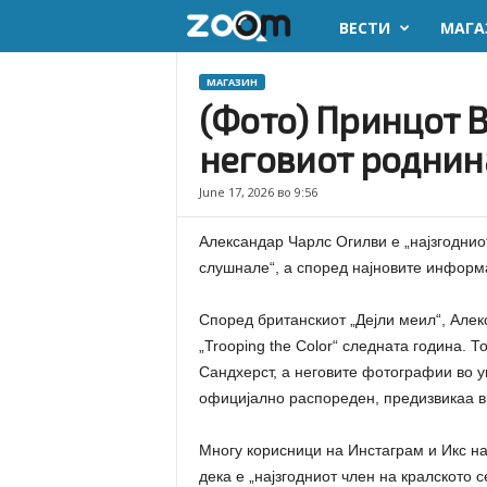
ВЕСТИ
МАГА
z
o
МАГАЗИН
(Фото) Принцот В
o
неговиот роднина
m
June 17, 2026 во 9:56
.
Александар Чарлс Огилви е „најзгодниот
m
слушнале“, а според најновите информац
k
Според британскиот „Дејли меил“, Алек
„Trooping the Color“ следната година. Т
Сандхерст, а неговите фотографии во у
официјално распореден, предизвикаа в
Многу корисници на Инстаграм и Икс нап
дека е „најзгодниот член на кралското с