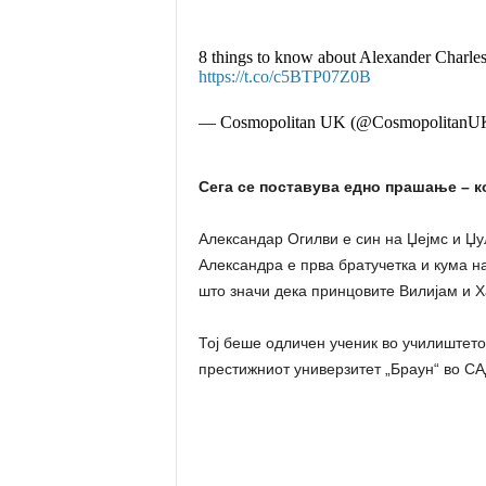
8 things to know about Alexander Charles 
https://t.co/c5BTP07Z0B
— Cosmopolitan UK (@CosmopolitanU
Сега се поставува едно прашање – к
Александар Огилви е син на Џејмс и Џу
Александра е прва братучетка и кума на
што значи дека принцовите Вилијам и Х
Тој беше одличен ученик во училиштето
престижниот универзитет „Браун“ во САД