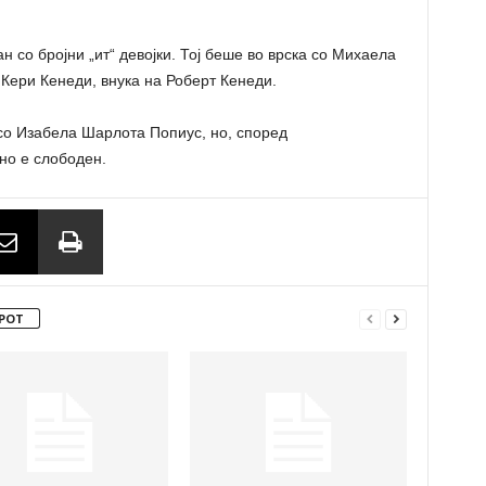
 со бројни „ит“ девојки. Тој беше во врска со Михаела
 Кери Кенеди, внука на Роберт Кенеди.
со Изабела Шарлота Попиус, но, според
но е слободен.
РОТ