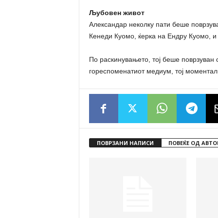
Љубовен живот
Александар неколку пати беше поврзуван
Кенеди Куомо, ќерка на Ендру Куомо, и
По раскинувањето, тој беше поврзуван 
гореспоменатиот медиум, тој моментал
ПОВРЗАНИ НАПИСИ
ПОВЕЌЕ ОД АВТО