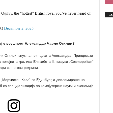
Ogilvy, the “hottest” British royal you’ve never heard of
Сл
K)
December 2, 2025
ој е всушност Александар Чарлс Огилви?
ли Огилви, внук на принцезата Александра. Принцезата
 покојната кралица Елизабета II, пишува „Cosmopolitan“,
ари се негови роднини.
 „Мерчистон Касл“ во Единбург, а дипломираше на
 со специјализација по компјутерски науки и економија.