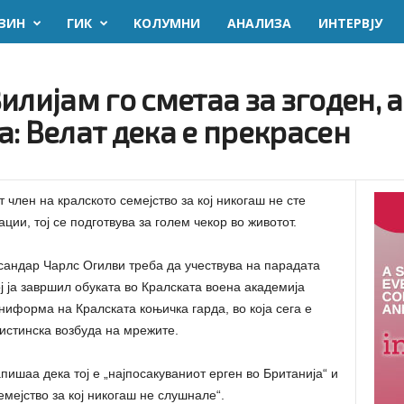
ЗИН
ГИК
KОЛУМНИ
AНАЛИЗА
ИНТЕРВЈУ
илијам го сметаа за згоден, а
: Велат дека е прекрасен
 член на кралското семејство за кој никогаш не сте
ии, тој се подготвува за голем чекор во животот.
сандар Чарлс Огилви треба да учествува на парадата
ој ја завршил обуката во Кралската воена академија
ниформа на Кралската коњичка гарда, во која сега е
истинска возбуда на мрежите.
ишаа дека тој е „најпосакуваниот ерген во Британија“ и
емејство за кој никогаш не слушнале“.