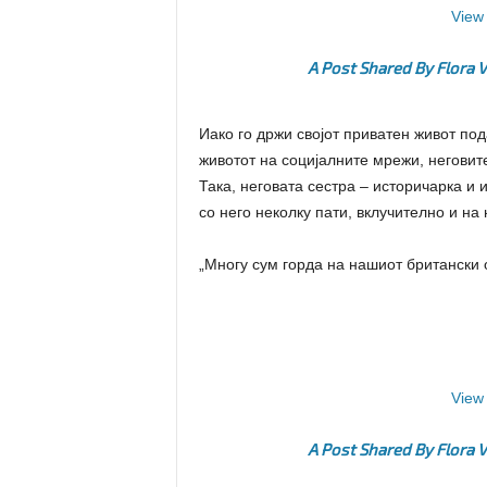
View 
A Post Shared By Flora V
Иако го држи својот приватен живот по
животот на социјалните мрежи, неговит
Така, неговата сестра – историчарка 
со него неколку пати, вклучително и на
„Многу сум горда на нашиот британски 
View 
A Post Shared By Flora V