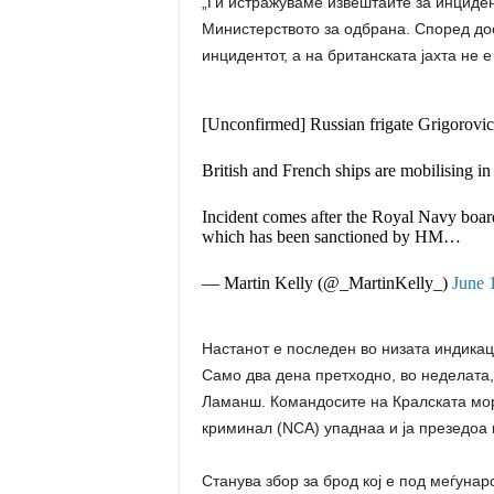
„Ги истражуваме извештаите за инциден
Министерството за одбрана. Според до
инцидентот, а на британската јахта не 
[Unconfirmed] Russian frigate Grigorovich 
British and French ships are mobilising in
Incident comes after the Royal Navy b
which has been sanctioned by HM…
— Martin Kelly (@_MartinKelly_)
June 
Настанот е последен во низата индикаци
Само два дена претходно, во неделата,
Ламанш. Командосите на Кралската мор
криминал (NCA) упаднаа и ја презедоа 
Станува збор за брод кој е под меѓуна