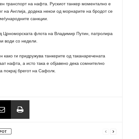
таен транспорт на нафта. Рускиот танкер моментално е
ег на Англија, додека некои од морнарите на бродот се
меѓународните санкции.
од Црноморската флота на Владимир Путин, патролира
ни води со недели.
ен како ги придружува танкерите од таканаречената
аат нафта, а исто така е објавено дека сомнително
а покрај брегот на Сафолк.
РОТ