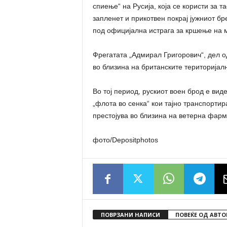
спиење“ на Русија, која се користи за 
запленет и прикотвен покрај јужниот бр
под официјална истрага за кршење на 
Фрегатата „Адмирал Григорович“, дел 
во близина на британските територијал
Во тој период, рускиот воен брод е вид
„флота во сенка“ кои тајно транспортир
престојува во близина на ветерна фарм
фото/Depositphotos
ПОВРЗАНИ НАПИСИ
ПОВЕЌЕ ОД АВТО