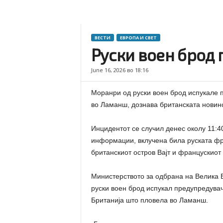
ВЕСТИ
ЕВРОПА И СВЕТ
Руски воен брод 
June 16, 2026 во 18:16
Моранри од руски воен брод испукале п
во Ламанш, дознава британската новинс
Инцидентот се случил денес околу 11:4
информации, вклучена била руската фр
британскиот остров Вајт и францускиот
Министерството за одбрана на Велика Б
руски воен брод испукал предупредувач
Британија што пловела во Ламанш.