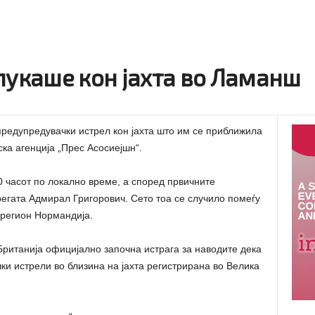
пукаше кон јахта во Ламанш
редупредувачки истрел кон јахта што им се приближила
ка агенција „Прес Асосиејшн“.
0 часот по локално време, а според првичните
егата Адмирал Григорович. Сето тоа се случило помеѓу
 регион Нормандија.
ританија официјално започна истрага за наводите дека
ки истрели во близина на јахта регистрирана во Велика