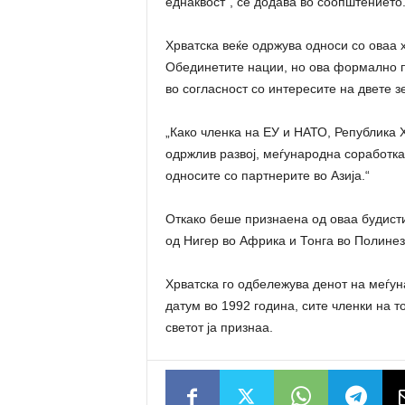
еднаквост“, се додава во соопштението
Хрватска веќе одржува односи со оваа х
Обединетите нации, но ова формално п
во согласност со интересите на двете з
„Како членка на ЕУ и НАТО, Република
одржлив развој, меѓународна соработка,
односите со партнерите во Азија.“
Откако беше признаена од оваа будисти
од Нигер во Африка и Тонга во Полинез
Хрватска го одбележува денот на меѓун
датум во 1992 година, сите членки на т
светот ја признаа.