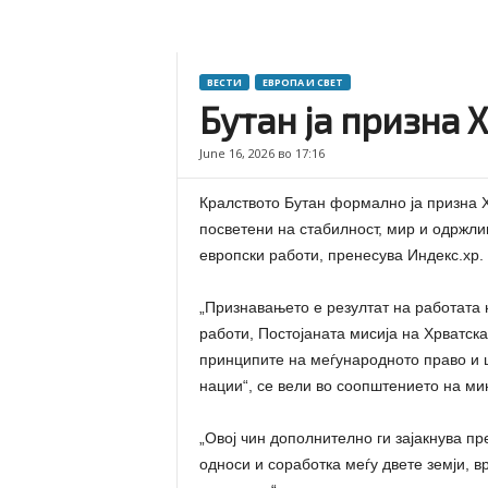
ВЕСТИ
ЕВРОПА И СВЕТ
Бутан ја призна 
June 16, 2026 во 17:16
Кралството Бутан формално ја призна Хр
посветени на стабилност, мир и одржли
европски работи, пренесува Индекс.хр.
„Признавањето е резултат на работата 
работи, Постојаната мисија на Хрватск
принципите на меѓународното право и 
нации“, се вели во соопштението на ми
„Овој чин дополнително ги зајакнува п
односи и соработка меѓу двете земји, 