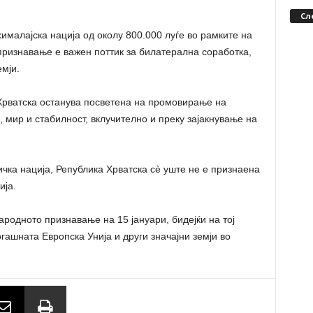
.
Сл
ималајска нација од околу 800.000 луѓе во рамките на
ризнавање е важен поттик за билатерална соработка,
емји.
 Хрватска останува посветена на промовирање на
 мир и стабилност, вклучително и преку зајакнување на
чка нација, Република Хрватска сè уште не е признаена
ија.
ародното признавање на 15 јануари, бидејќи на тој
огашната Европска Унија и други значајни земји во