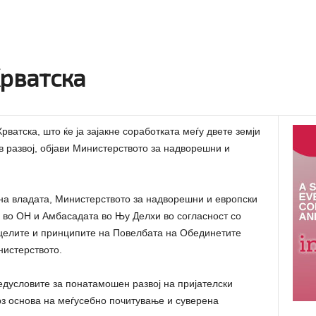
Хрватска
ватска, што ќе ја зајакне соработката меѓу двете земји
в развој, објави Министерството за надворешни и
на владата, Министерството за надворешни и европски
а во ОН и Амбасадата во Њу Делхи во согласност со
целите и принципите на Повелбата на Обединетите
нистерството.
редусловите за понатамошен развој на пријателски
врз основа на меѓусебно почитување и суверена