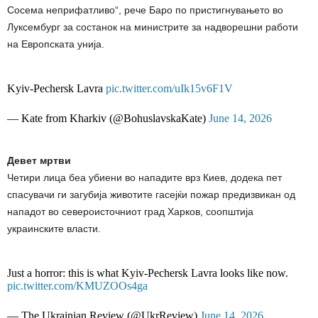
Сосема неприфатливо“, рече Баро по пристигнувањето во
Луксембург за состанок на министрите за надворешни работи
на Европската унија.
Kyiv-Pechersk Lavra
pic.twitter.com/uIk15v6F1V
— Kate from Kharkiv (@BohuslavskaKate)
June 14, 2026
Девет мртви
Четири лица беа убиени во нападите врз Киев, додека пет
спасувачи ги загубија животите гасејќи пожар предизвикан од
нападот во североисточниот град Харков, соопштија
украинските власти.
Just a horror: this is what Kyiv-Pechersk Lavra looks like now.
pic.twitter.com/KMUZOOs4ga
— The Ukrainian Review (@UkrReview)
June 14, 2026