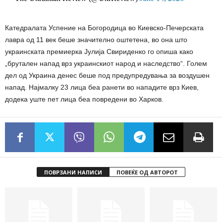
Катедралата Успение на Богородица во Киевско-Печерската
лавра од 11 век беше значително оштетена, во она што
украинската премиерка Јулија Свириденко го опиша како
„брутален напад врз украинскиот народ и наследство“. Голем
дел од Украина денес беше под предупредувања за воздушен
напад. Најмалку 23 лица беа ранети во нападите врз Киев,
додека уште пет лица беа повредени во Харков.
ПОВРЗАНИ НАПИСИ
ПОВЕЌЕ ОД АВТОРОТ