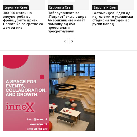
Европа и Свет
Европа и Свет
Европа и Свет
300.000 жртви на
Побарувачката за
(Фото/видео) Еден од
злоупотреба во
„Патриот“ експлодира,
најголемите украински
француските цркви,
Американците имаат
стадиони погоден во
Папата ќе се сретне со
помалку од 850
руски напад
дел од нив
преостанати
пресретнувачи