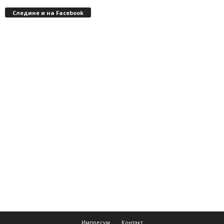
Следине и на Facebook
Импресум
Контакт