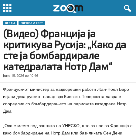
ВЕСТИ
ЕВРОПА И СВЕТ
(Видео) Франција ја
критикува Русија: „Како да
сте ја бомбардирале
катедралата Нотр Дам“
June 15, 2026 во 10:46
Францускиот министер за надворешни работи Жан-Ноел Баро
изјави дека рускиот напад врз Киевско-Печерската лавра е
споредлив со бомбардирањето на париската катедрала Нотр
Дам.
„Ова е место под заштита на УНЕСКО, што за нас во Франција е
како бомбардирање на Нотр Дам или базиликата Сен Дени.