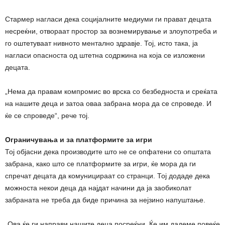
Стармер нагласи дека социјалните медиуми ги прават децата
несреќни, отвораат простор за вознемирување и злоупотреба и
го оштетуваат нивното ментално здравје. Тој, исто така, ја
нагласи опасноста од штетна содржина на која се изложени
децата.
„Нема да правам компромис во врска со безбедноста и среќата
на нашите деца и затоа оваа забрана мора да се спроведе. И
ќе се спроведе“, рече тој.
Ограничувања и за платформите за игри
Тој објасни дека производите што не се опфатени со општата
забрана, како што се платформите за игри, ќе мора да ги
спречат децата да комуницираат со странци. Тој додаде дека
можноста некои деца да најдат начини да ја заобиколат
забраната не треба да биде причина за нејзино напуштање.
„Ова ќе ги направи нашите деца посреќни. Ќе им дадеме повеќе