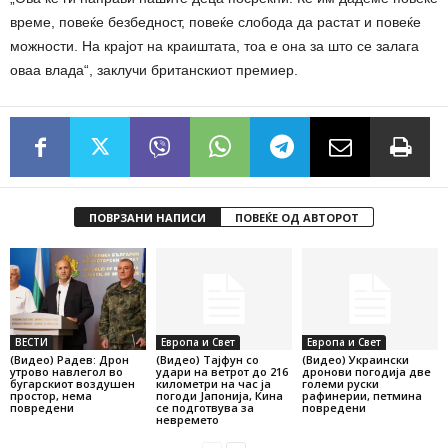
време, повеќе безбедност, повеќе слобода да растат и повеќе
можности. На крајот на краиштата, тоа е она за што се залага
оваа влада“, заклучи британскиот премиер.
ПОВРЗАНИ НАПИСИ
ПОВЕЌЕ ОД АВТОРОТ
ВЕСТИ
Европа и Свет
Европа и Свет
(Видео) Радев: Дрон
(Видео) Тајфун со
(Видео) Украински
утрово навлегол во
удари на ветрот до 216
дронови погодија две
бугарскиот воздушен
километри на час ја
големи руски
простор, нема
погоди Јапонија, Кина
рафинерии, петмина
повредени
се подготвува за
повредени
невремето