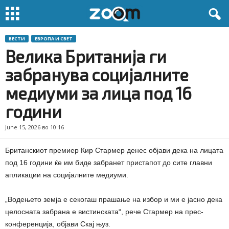
ВЕСТИ
ЕВРОПА И СВЕТ
Велика Британија ги
забранува социјалните
медиуми за лица под 16
години
June 15, 2026 во 10:16
Британскиот премиер Кир Стармер денес објави дека на лицата
под 16 години ќе им биде забранет пристапот до сите главни
апликации на социјалните медиуми.
„Водењето земја е секогаш прашање на избор и ми е јасно дека
целосната забрана е вистинската“, рече Стармер на прес-
конференција, објави Скај њуз.