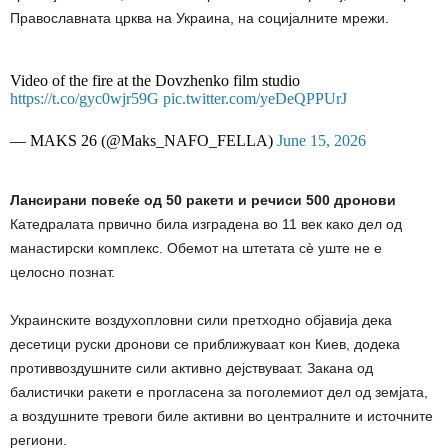
Православната црква на Украина, на социјалните мрежи.
Video of the fire at the Dovzhenko film studio
https://t.co/gyc0wjr59G
pic.twitter.com/yeDeQPPUrJ
— MAKS 26
(@Maks_NAFO_FELLA)
June 15, 2026
Лансирани повеќе од 50 ракети и речиси 500 дронови
Катедралата првично била изградена во 11 век како дел од
манастирски комплекс. Обемот на штетата сè уште не е
целосно познат.
Украинските воздухопловни сили претходно објавија дека
десетици руски дронови се приближуваат кон Киев, додека
противвоздушните сили активно дејствуваат. Закана од
балистички ракети е прогласена за поголемиот дел од земјата,
а воздушните тревоги биле активни во централните и источните
региони.