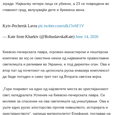
згради. Најмалку четири лица се убиени, а 23 се повредени во
главниот град, вклучувајќи дете и бремена жена.
Kyiv-Pechersk Lavra
pic.twitter.com/uIk15v6F1V
— Kate from Kharkiv (@BohuslavskaKate)
June 14, 2026
Киевско-печерската лавра, огромен манастирски и пештерски
комплекс во кој се сместени некои од најважните православни
светилишта и реликвии во Украина, е под директен оган. Ова е
втор пат од почетокот на целосната руска инвазија комплексот
да биде погоден и само трет пат од Втората светска војна.
„Гори покривот на едно од најсветите места во христијанскиот
свет, катедралата Успение на Киевско-печерската лавра. Се
молиме за спасение на ова светилиште од уништување. Ова е
уште едно руско злосторство против човештвото, историјата и
христијанството“, напиша митрополитот Епифаниј, поглавар на