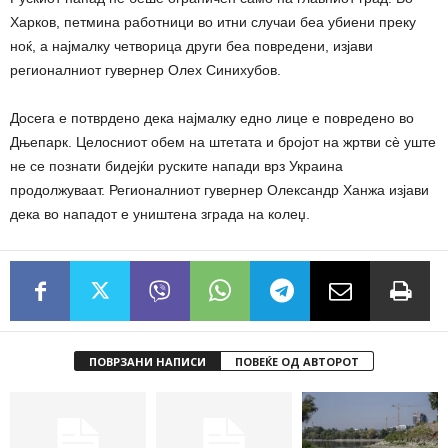
Харков, петмина работници во итни случаи беа убиени преку
ноќ, а најмалку четворица други беа повредени, изјави
регионалниот гувернер Олех Синихубов.
Досега е потврдено дека најмалку едно лице е повредено во
Дњепарк. Целосниот обем на штетата и бројот на жртви сè уште
не се познати бидејќи руските напади врз Украина
продолжуваат. Регионалниот гувернер Олександр Ханжа изјави
дека во нападот е уништена зграда на колеџ.
ПОВРЗАНИ НАПИСИ
ПОВЕЌЕ ОД АВТОРОТ