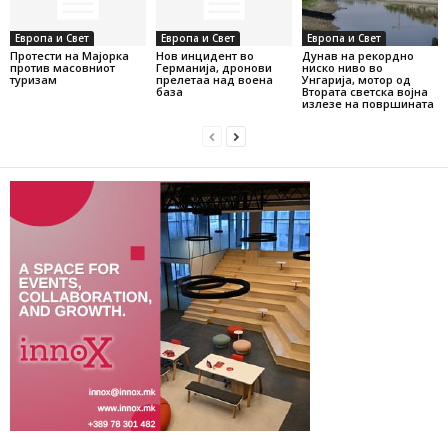
Европа и Свет
Европа и Свет
Европа и Свет
Протести на Мајорка
Нов инцидент во
Дунав на рекордно
против масовниот
Германија, дронови
ниско ниво во
туризам
прелетаа над воена
Унгарија, мотор од
база
Втората светска војна
излезе на површината