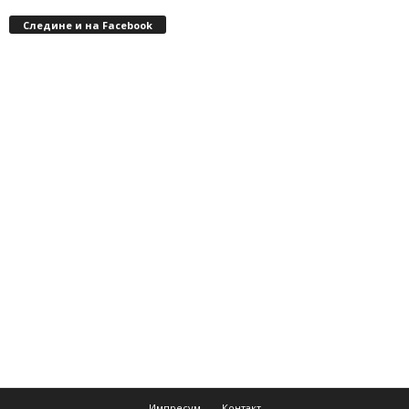
Следине и на Facebook
Импресум
Контакт