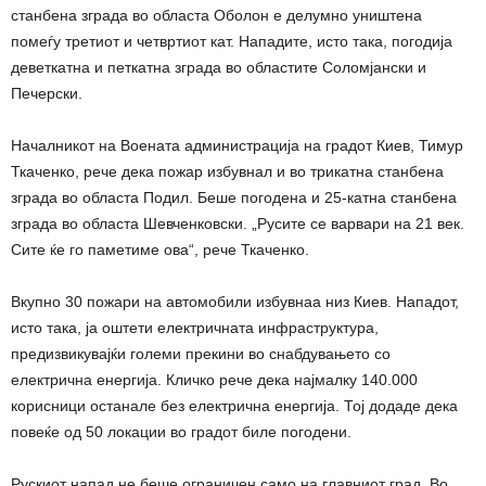
станбена зграда во областа Оболон е делумно уништена
помеѓу третиот и четвртиот кат. Нападите, исто така, погодија
деветкатна и петкатна зграда во областите Соломјански и
Печерски.
Началникот на Воената администрација на градот Киев, Тимур
Ткаченко, рече дека пожар избувнал и во трикатна станбена
зграда во областа Подил. Беше погодена и 25-катна станбена
зграда во областа Шевченковски. „Русите се варвари на 21 век.
Сите ќе го паметиме ова“, рече Ткаченко.
Вкупно 30 пожари на автомобили избувнаа низ Киев. Нападот,
исто така, ја оштети електричната инфраструктура,
предизвикувајќи големи прекини во снабдувањето со
електрична енергија. Кличко рече дека најмалку 140.000
корисници останале без електрична енергија. Тој додаде дека
повеќе од 50 локации во градот биле погодени.
Рускиот напад не беше ограничен само на главниот град. Во