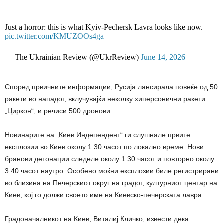
Just a horror: this is what Kyiv-Pechersk Lavra looks like now.
pic.twitter.com/KMUZOOs4ga
— The Ukrainian Review (@UkrReview)
June 14, 2026
Според првичните информации, Русија лансирала повеќе од 50
ракети во нападот, вклучувајќи неколку хиперсонични ракети
„Циркон“, и речиси 500 дронови.
Новинарите на „Киев Индепендент“ ги слушнале првите
експлозии во Киев околу 1:30 часот по локално време. Нови
бранови детонации следеле околу 1:30 часот и повторно околу
3:40 часот наутро. Особено моќни експлозии биле регистрирани
во близина на Печерскиот округ на градот, културниот центар на
Киев, кој го должи своето име на Киевско-печерската лавра.
Градоначалникот на Киев, Виталиј Кличко, извести дека