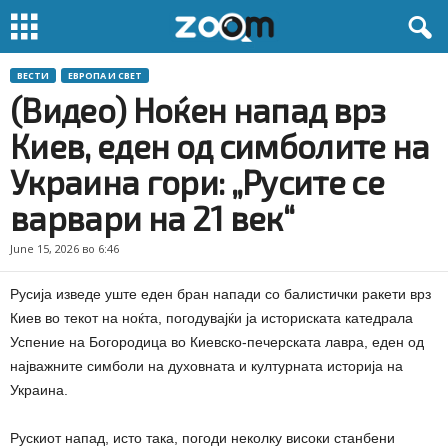
ВЕСТИ
ЕВРОПА И СВЕТ
(Видео) Ноќен напад врз
Киев, еден од симболите на
Украина гори: „Русите се
варвари на 21 век“
June 15, 2026 во 6:46
Русија изведе уште еден бран напади со балистички ракети врз
Киев во текот на ноќта, погодувајќи ја историската катедрала
Успение на Богородица во Киевско-печерската лавра, еден од
најважните симболи на духовната и културната историја на
Украина.
Рускиот напад, исто така, погоди неколку високи станбени