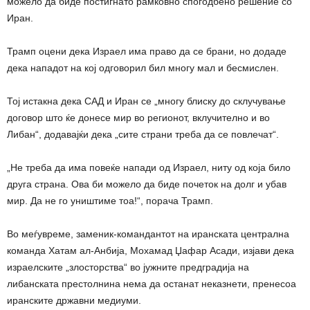
можело да биде постигнато рамковно спогодбено решение со
Иран.
Трамп оцени дека Израел има право да се брани, но додаде
дека нападот на кој одговорил бил многу мал и бесмислен.
Тој истакна дека САД и Иран се „многу блиску до склучување
договор што ќе донесе мир во регионот, вклучително и во
Либан“, додавајќи дека „сите страни треба да се повлечат“.
„Не треба да има повеќе напади од Израел, ниту од која било
друга страна. Ова би можело да биде почеток на долг и убав
мир. Да не го уништиме тоа!“, порача Трамп.
Во меѓувреме, заменик-командантот на иранската централна
команда Хатам ал-Анбија, Мохамад Џафар Асади, изјави дека
израелските „злосторства“ во јужните предградија на
либанската престолнина нема да останат неказнети, пренесоа
иранските државни медиуми.