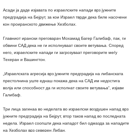
Асади ја даде изјавата по израелските напади врз јужните
предградија на Бејрут, за кои Израел тврди дека биле насочени
кон проиранското движење Хезболах.
Главниот ирански преговарач Мохамад Багер Галибаф, пак, ги
обвини САД дека не ги исполнуваат своите ветувања. Според
него, израелските напади ги загрозуваат преговорите меѓу
Техеран и Вашингтон.
„Израелската агресија врз јужните предградија на либанската
престолнина уште еднаш покажа дека на САД им недостига
волја или способност да ги исполнат своите ветувања“, изјави
Галибаф.
Три лица загинаа во неделата во израелски воздушен напад врз
јужните предградија на Бејрут, втор таков напад во последната
недела. Израел соопшти дека нападот бил одмазда за нападите
на Хезболах врз северен Либан.