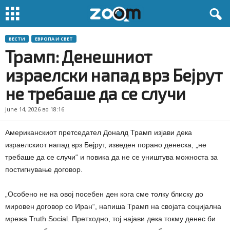
ВЕСТИ
ЕВРОПА И СВЕТ
Трамп: Денешниот
израелски напад врз Бејрут
не требаше да се случи
June 14, 2026 во 18:16
Американскиот претседател Доналд Трамп изјави дека
израелскиот напад врз Бејрут, изведен порано денеска, „не
требаше да се случи“ и повика да не се уништува можноста за
постигнување договор.
„Особено не на овој посебен ден кога сме толку блиску до
мировен договор со Иран“, напиша Трамп на својата социјална
мрежа Truth Social. Претходно, тој најави дека токму денес би