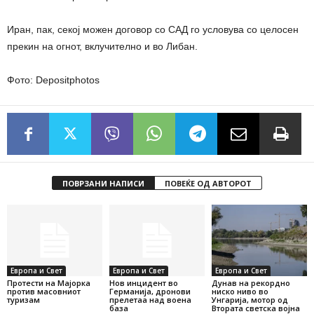
Иран, пак, секој можен договор со САД го условува со целосен
прекин на огнот, вклучително и во Либан.
Фото: Depositphotos
ПОВРЗАНИ НАПИСИ
ПОВЕЌЕ ОД АВТОРОТ
Европа и Свет
Европа и Свет
Европа и Свет
Протести на Мајорка
Нов инцидент во
Дунав на рекордно
против масовниот
Германија, дронови
ниско ниво во
туризам
прелетаа над воена
Унгарија, мотор од
база
Втората светска војна