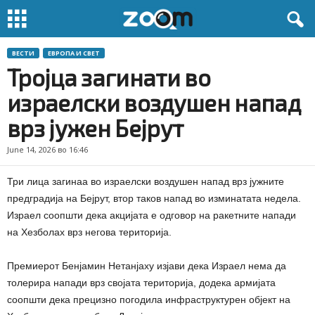
ВЕСТИ
ЕВРОПА И СВЕТ
Тројца загинати во
израелски воздушен напад
врз јужен Бејрут
June 14, 2026 во 16:46
Три лица загинаа во израелски воздушен напад врз јужните
предградија на Бејрут, втор таков напад во изминатата недела.
Израел соопшти дека акцијата е одговор на ракетните напади
на Хезболах врз негова територија.
Премиерот Бенјамин Нетанјаху изјави дека Израел нема да
толерира напади врз својата територија, додека армијата
соопшти дека прецизно погодила инфраструктурен објект на