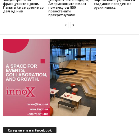
француските цркви,
Американците имаат
стадиони погоден во
Папата ќе се сретне со
помалку од 850
руски напад
дел од нив
преостанати
пресретнувачи
Следине и на Facebook