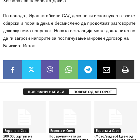
Хезболах во населбата Дахија.
По нападот, Иран ги обвини САД дека не ги исполнуваат своите
обврски и порача дека е бесмислено да продолжат разговорите
доколку нема напредок. Новата ескалација може дополнително
да ги загрози напорите за постигнување мировен договор на
Блискиот Исток.
ПОВРЗАНИ НАПИСИ
ПОВЕЌЕ ОД АВТОРОТ
Европа и Свет
Европа и Свет
Европа и Свет
300.000 жртви на
Побарувачката за
(Фото/видео) Еден од
злоупотреба во
„Патриот“ експлодира,
најголемите украински