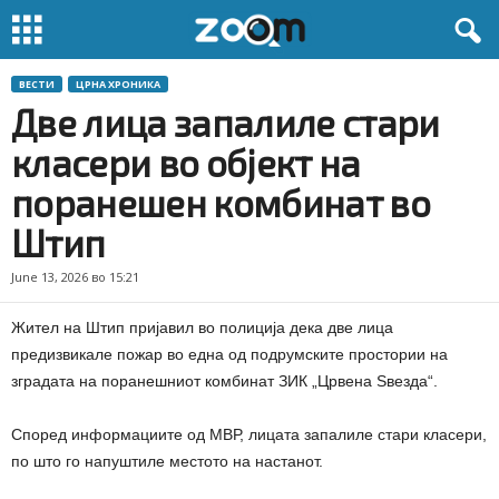
ВЕСТИ
ЦРНА ХРОНИКА
Две лица запалиле стари
класери во објект на
поранешен комбинат во
Штип
June 13, 2026 во 15:21
Жител на Штип пријавил во полиција дека две лица
предизвикале пожар во една од подрумските простории на
зградата на поранешниот комбинат ЗИК „Црвена Ѕвезда“.
Според информациите од МВР, лицата запалиле стари класери,
по што го напуштиле местото на настанот.