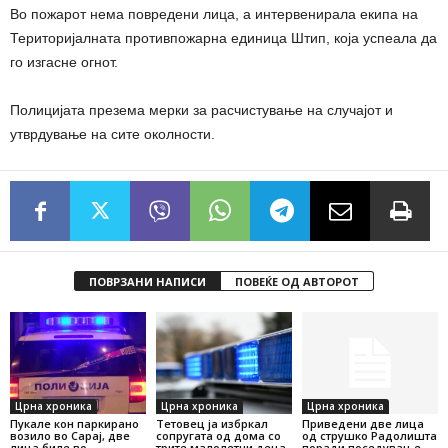
Во пожарот нема повредени лица, а интервенирала екипа на
Територијалната противпожарна единица Штип, која успеала да
го изгасне огнот.
Полицијата презема мерки за расчистување на случајот и
утврдување на сите околности.
ПОВРЗАНИ НАПИСИ
ПОВЕЌЕ ОД АВТОРОТ
Црна хроника
Црна хроника
Црна хроника
Пукале кон паркирано
Тетовец ја избркал
Приведени две лица
возило во Сарај, две
сопругата од дома со
од струшко Радолишта
лица биле во
трите малолетни деца,
поради поседување