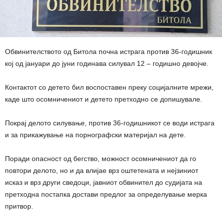
Обвинителството од Битола почна истрага против 36-годишник
кој од јануари до јуни годинава силувал 12 – годишно девојче.
Контактот со детето бил воспоставен преку социјалните мрежи,
каде што осомничениот и детето претходно се допишувале.
Покрај делото силување, против 36-годишникот се води истрага
и за прикажување на порнографски материјал на дете.
Поради опасност од бегство, можност осомничениот да го
повтори делото, но и да влијае врз оштетената и нејзиниот
исказ и врз други сведоци, јавниот обвинител до судијата на
претходна постапка достави предлог за определување мерка
притвор.