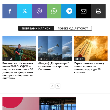
ПОВРЗАНИ НАПИСИ
ПОВЕЌЕ ОД АВТОРОТ
ВЕСТИ
ВЕСТИ
ВЕСТИ
Велковски: На нивата
(Видео) „Ер трактори“
Утре сончево и многу
нема ВМРО, СДСМ и
го гаснат пожарот кај
топло време со
партиски книшки – 50
Сопиште
температура до 39
денари за ајварската
степени
пиперка е барање за
опстанок