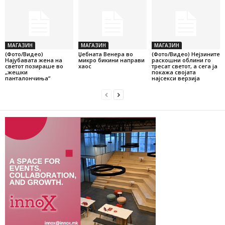
МАГАЗИН
МАГАЗИН
МАГАЗИН
(Фото/Видео)
Џебната Венера во
(Фото/Видео) Нејзините
Најубавата жена на
микро бикини направи
раскошни облини го
светот позираше во
хаос
тресат светот, а сега ја
„жешки
покажа својата
панталончиња“
најсекси верзија