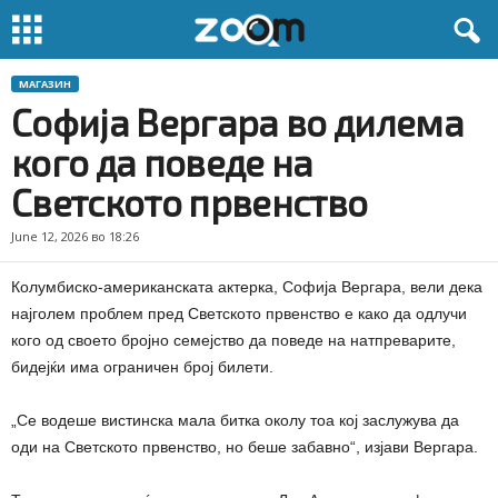
МАГАЗИН
Софија Вергара во дилема
кого да поведе на
Светското првенство
June 12, 2026 во 18:26
Колумбиско-американската актерка, Софија Вергара, вели дека
најголем проблем пред Светското првенство е како да одлучи
кого од своето бројно семејство да поведе на натпреварите,
бидејќи има ограничен број билети.
„Се водеше вистинска мала битка околу тоа кој заслужува да
оди на Светското првенство, но беше забавно“, изјави Вергара.