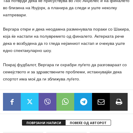
Таа потврди дека ќе присуствува во Лос Анџелес и на финалето
во близина на Њујорк, а планира да следи и уште неколку
натпревари.
Вергара откри и дека неодамна разменувала пораки со Шакира,
која ќе настапи на полувремето од финалето. Актерката рече
дека е возбудена да го гледа нејзиниот настап и очекува уште
едно спектакуларно шоу.
Покрај фудбалот, Вергара ги охрабри луѓето да разговараат со
семејството и за здравствените проблеми, истакнувајќи дека
спортот има моќ да ги зближува луѓето.
ПОВРЗАНИ НАПИСИ
ПОВЕЌЕ ОД АВТОРОТ