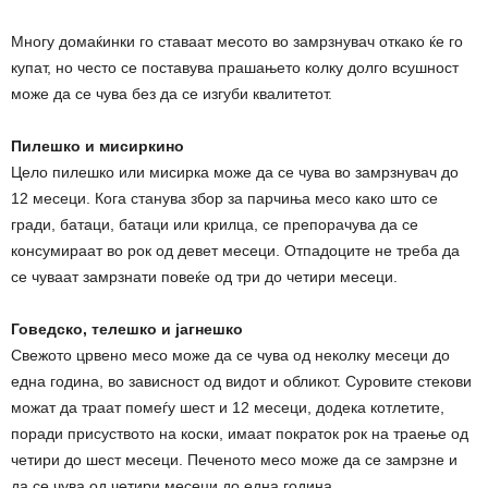
Многу домаќинки го ставаат месото во замрзнувач откако ќе го
купат, но често се поставува прашањето колку долго всушност
може да се чува без да се изгуби квалитетот.
Пилешко и мисиркино
Цело пилешко или мисирка може да се чува во замрзнувач до
12 месеци. Кога станува збор за парчиња месо како што се
гради, батаци, батаци или крилца, се препорачува да се
консумираат во рок од девет месеци. Отпадоците не треба да
се чуваат замрзнати повеќе од три до четири месеци.
Говедско, телешко и јагнешко
Свежото црвено месо може да се чува од неколку месеци до
една година, во зависност од видот и обликот. Суровите стекови
можат да траат помеѓу шест и 12 месеци, додека котлетите,
поради присуството на коски, имаат пократок рок на траење од
четири до шест месеци. Печеното месо може да се замрзне и
да се чува од четири месеци до една година.