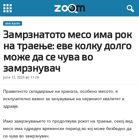
МАГАЗИН
Замрзнатото месо има рок
на траење: еве колку долго
може да се чува во
замрзнувач
June 12, 2026 во 11:26
Правилното складирање на храната, особено месото, е
исклучително важно за зачувување на нејзиниот квалитет и
здравје.
Иако замрзнувањето го продолжува рокот на траење, секој вид
месо има одреден временски период во кој може безбедно да
се чува во замрзнувач.