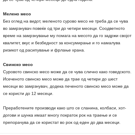
Мелено месо
Без оглед на видот, меленото сурово месо не треба да се чува
во замрзнувач повеќе од три до четири месеци. Соодветното
време на замрзнување му помага на месото да го задржи својот
квалитет, вкус и безбедност за консумирање и го намалува
ризикот од расипување и фрлање храна.
Свинско месо
Суровото свинско месо може да се чува слично како говедското.
Исеченото свинско месо може да трае од четири до шест
месеци во замрзнувач, додека печеното свинско месо може да
се користи до 12 месеци.
Преработените производи како што се сланина, колбаси, хот-
догови и шунка имаат многу пократок рок на траење и се
препорачува да се користат во рок од еден до два месеци.