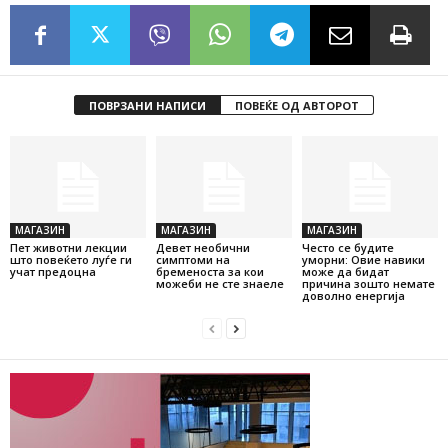
ПОВРЗАНИ НАПИСИ
ПОВЕЌЕ ОД АВТОРОТ
МАГАЗИН
МАГАЗИН
МАГАЗИН
Пет животни лекции
Девет необични
Често се будите
што повеќето луѓе ги
симптоми на
уморни: Овие навики
учат предоцна
бременоста за кои
може да бидат
можеби не сте знаеле
причина зошто немате
доволно енергија