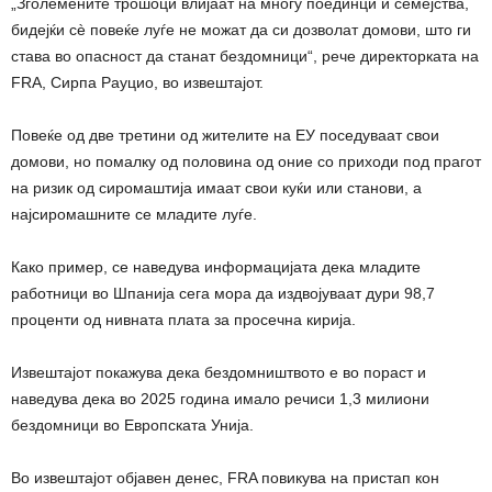
„Зголемените трошоци влијаат на многу поединци и семејства,
бидејќи сè повеќе луѓе не можат да си дозволат домови, што ги
става во опасност да станат бездомници“, рече директорката на
FRA, Сирпа Рауцио, во извештајот.
Повеќе од две третини од жителите на ЕУ поседуваат свои
домови, но помалку од половина од оние со приходи под прагот
на ризик од сиромаштија имаат свои куќи или станови, а
најсиромашните се младите луѓе.
Како пример, се наведува информацијата дека младите
работници во Шпанија сега мора да издвојуваат дури 98,7
проценти од нивната плата за просечна кирија.
Извештајот покажува дека бездомништвото е во пораст и
наведува дека во 2025 година имало речиси 1,3 милиони
бездомници во Европската Унија.
Во извештајот објавен денес, FRA повикува на пристап кон