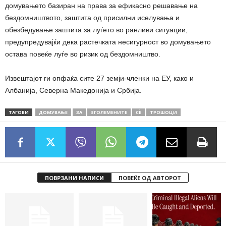
домувањето базиран на права за ефикасно решавање на
бездомништвото, заштита од присилни иселувања и
обезбедување заштита за луѓето во ранливи ситуации,
предупредувајќи дека растечката несигурност во домувањето
остава повеќе луѓе во ризик од бездомништво.
Извештајот ги опфаќа сите 27 земји-членки на ЕУ, како и
Албанија, Северна Македонија и Србија.
ТАГОВИ
ДОМУВАЊЕ
ЗА
ЗГОЛЕМЕНИТЕ
СÈ
ТРОШОЦИ
ПОВРЗАНИ НАПИСИ
ПОВЕЌЕ ОД АВТОРОТ