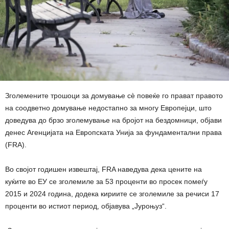
Зголемените трошоци за домување сè повеќе го прават правото
на соодветно домување недостапно за многу Европејци, што
доведува до брзо зголемување на бројот на бездомници, објави
денес Агенцијата на Европската Унија за фундаментални права
(FRA).
Во својот годишен извештај, FRA наведува дека цените на
куќите во ЕУ се зголемиле за 53 проценти во просек помеѓу
2015 и 2024 година, додека кириите се зголемиле за речиси 17
проценти во истиот период, објавува „Јуроњуз“.