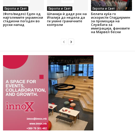
Европа и Свет
Европа и Свет
Европа и Свет
(Фото/видео) Еден од
Шпанија ѝ даде рок на
Белата куќа го
најголемите украински
Италија до недела да
искористи Спајдермен
стадиони погоден во
ги укине граничните
за промоција на
руски напад
контроли
Службата за
имиграција, фановите
на Марвел бесни