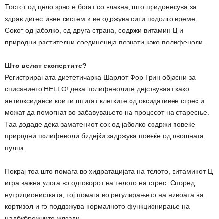
Тостот од цело зрно е богат со влакна, што придонесува за
здрав дигестивен систем и ве одржува сити подолго време.
Сокот од јаболко, од друга страна, содржи витамин Ц и
природни растителни соединенија познати како полифеноли.
Што велат експертите?
Регистрираната диететичарка Шарлот Фор Грин објасни за
списанието HELLO! дека полифенолите дејствуваат како
антиоксиданси кои ги штитат клетките од оксидативен стрес и
можат да помогнат во забавувањето на процесот на стареење.
Таа додаде дека заматениот сок од јаболко содржи повеќе
природни полифеноли бидејќи задржува повеќе од овошната
пулпа.
Покрај тоа што помага во хидратацијата на телото, витаминот Ц
игра важна улога во одговорот на телото на стрес. Според
нутриционистката, тој помага во регулирањето на нивоата на
кортизол и го поддржува нормалното функционирање на
надбубрежните жлезди.