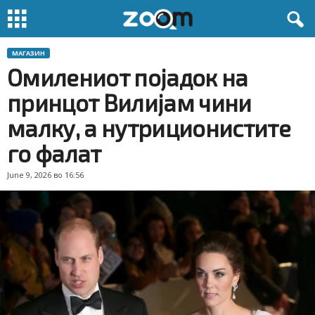
МАГАЗИН
Омилениот појадок на
принцот Вилијам чини
малку, а нутриционистите
го фалат
June 9, 2026 во 16:56