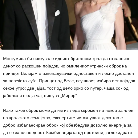
Многумина би очекувале идниот британски крал да го започне
денот со раскошен појадок, но омилениот утрински оброк на
принцот Вилијам е изненадувачки едноставен и лесно достапен
за повеќето луѓе. Принцот од Велс, всушност, избира ист појадок
секое утро: две јајца, тост од цело зрно со путер, чаша сок од
јаболко и шолја чај, пишува „Мирор“.
Иако таков оброк може да им изгледа скромен на некои за член
на кралското семејство, експертите истакнуваат дека тоа е
добро избалансиран оброк кој обезбедува доволно енергија за
да се започне денот. Комбинацијата од протеини, јаглехидрати