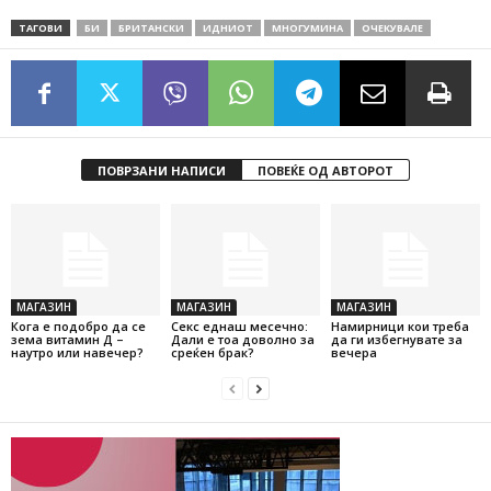
ТАГОВИ
БИ
БРИТАНСКИ
ИДНИОТ
МНОГУМИНА
ОЧЕКУВАЛЕ
ПОВРЗАНИ НАПИСИ
ПОВЕЌЕ ОД АВТОРОТ
МАГАЗИН
МАГАЗИН
МАГАЗИН
Кога е подобро да се
Секс еднаш месечно:
Намирници кои треба
зема витамин Д –
Дали е тоа доволно за
да ги избегнувате за
наутро или навечер?
среќен брак?
вечера