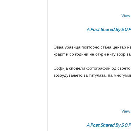
View 
A Post Shared By S O P
Оваа убавица повторно стана центар на
крајот и со години не откри ниту збор за
Софија сподели фотографии од своето 
возбудувањето за титулата, па многуми
View 
A Post Shared By S O P