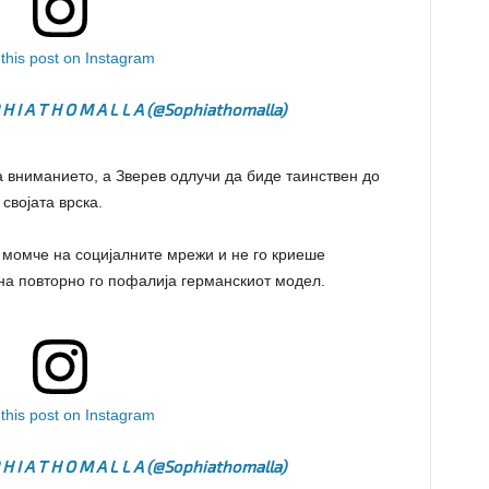
this post on Instagram
 H I A T H O M A L L A (@sophiathomalla)
 вниманието, а Зверев одлучи да биде таинствен до
 својата врска.
момче на социјалните мрежи и не го криеше
на повторно го пофалија германскиот модел.
this post on Instagram
 H I A T H O M A L L A (@sophiathomalla)