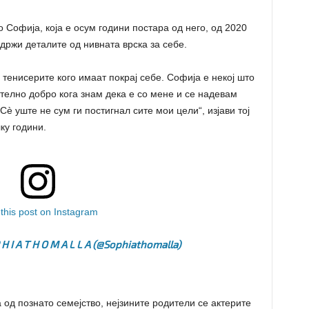
Софија, која е осум години постара од него, од 2020
држи деталите од нивната врска за себе.
тенисерите кого имаат покрај себе. Софија е некој што
ително добро кога знам дека е со мене и се надевам
Сè уште не сум ги постигнал сите мои цели“, изјави тој
ку години.
this post on Instagram
 H I A T H O M A L L A (@sophiathomalla)
 од познато семејство, нејзините родители се актерите