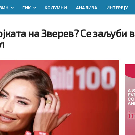
ЗИН
ГИК
KОЛУМНИ
AНАЛИЗА
ИНТЕРВЈУ
војката на Зверев? Се заљуби 
л