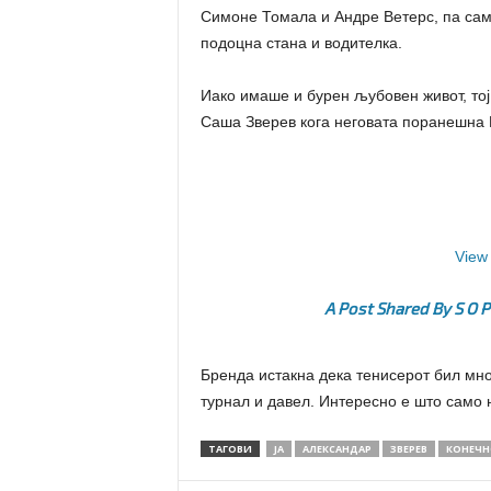
Симоне Томала и Андре Ветерс, па сама
подоцна стана и водителка.
Иако имаше и бурен љубовен живот, тој
Саша Зверев кога неговата поранешна 
View 
A Post Shared By S O P
Бренда истакна дека тенисерот бил мно
турнал и давел. Интересно е што само 
ТАГОВИ
ЈА
АЛЕКСАНДАР
ЗВЕРЕВ
КОНЕЧН