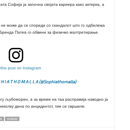
та Софија ја започна својата кариера како актерка, а
 не може да се спореди со скандалот што го одбележа
Бренда Патеа го обвини за физичко малтретирање.
this post on Instagram
 H I A T H O M A L L A (@sophiathomalla)
гу љубоморен, а за време на таа расправија наводно ја
неколку дена по инцидентот, тие се свршиле.
О
ОСВОИ