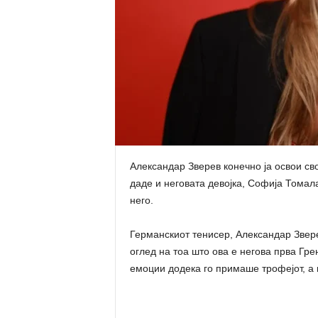
Александар Зверев конечно ја освои св
даде и неговата девојка, Софија Томал
него.
Германскиот тенисер, Александар Зверев
оглед на тоа што ова е негова прва Гре
емоции додека го примаше трофејот, а 