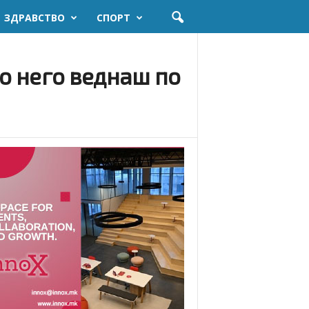
ЗДРАВСТВО
СПОРТ
во него веднаш по