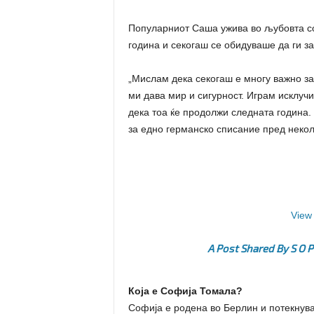
Популарниот Саша ужива во љубовта со 
година и секогаш се обидуваше да ги за
„Мислам дека секогаш е многу важно за 
ми дава мир и сигурност. Играм исклуч
дека тоа ќе продолжи следната година. 
за едно германско списание пред некол
View 
A Post Shared By S O P
Која е Софија Томала?
Софија е родена во Берлин и потекнува