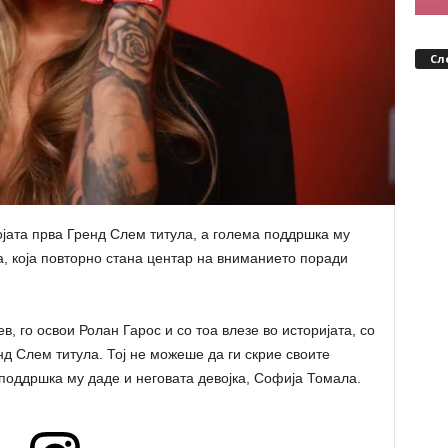
Сл
ојата прва Гренд Слем титула, а голема поддршка му
а, која повторно стана центар на вниманието поради
, го освои Ролан Гарос и со тоа влезе во историјата, со
нд Слем титула. Тој не можеше да ги скрие своите
поддршка му даде и неговата девојка, Софија Томала.