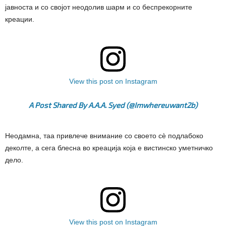
јавноста и со својот неодолив шарм и со беспрекорните
креации.
View this post on Instagram
A Post Shared By A.A.A. Syed (@imwhereuwant2b)
Неодамна, таа привлече внимание со своето сè подлабоко
деколте, а сега блесна во креација која е вистинско уметничко
дело.
View this post on Instagram