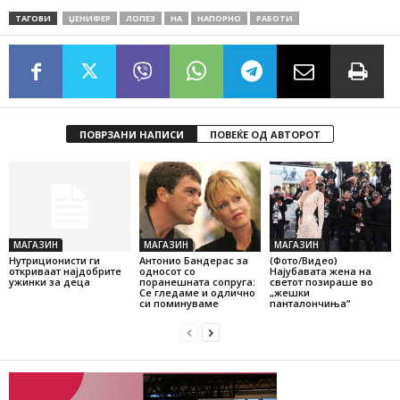
ТАГОВИ
ЏЕНИФЕР
ЛОПЕЗ
НА
НАПОРНО
РАБОТИ
ПОВРЗАНИ НАПИСИ
ПОВЕЌЕ ОД АВТОРОТ
МАГАЗИН
МАГАЗИН
МАГАЗИН
Нутриционисти ги
Антонио Бандерас за
(Фото/Видео)
откриваат најдобрите
односот со
Најубавата жена на
ужинки за деца
поранешната сопруга:
светот позираше во
Се гледаме и одлично
„жешки
си поминуваме
панталончиња“