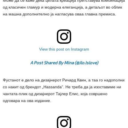
Може да се каже дека целата креација претставува комбинација
од класичен гламур и модерна елеганција, а детаљот во облик
на машна дополнително ја нагласува оваа главна премиса.
View this post on Instagram
A Post Shared By Mina (@jlo.islove)
Фустанот е дело на дизајнерот Ричард Квин, а таа го надополни
со накит од брендот „Hassanda“. Не треба да ја изоставиме ни
чантата-плик од дизајнерот Тајлер Елис, која совршено
одговара на ова издание.