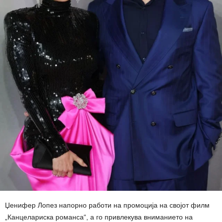
Џенифер Лопез напорно работи на промоција на својот филм
„Канцелариска романса“, а го привлекува вниманието на