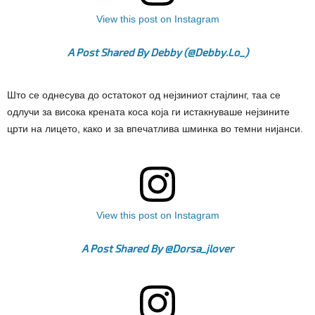
View this post on Instagram
A Post Shared By Debby
(@debby.lo_)
Што се однесува до остатокот од нејзиниот стајлинг, таа се
одлучи за висока крената коса која ги истакнуваше нејзините
црти на лицето, како и за впечатлива шминка во темни нијанси.
View this post on Instagram
A Post Shared By @dorsa_jlover