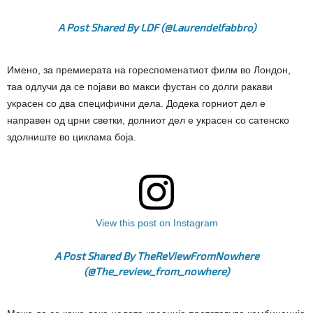
A Post Shared By LDF (@laurendelfabbro)
Имено, за премиерата на гореспоменатиот филм во Лондон,
таа одлучи да се појави во макси фустан со долги ракави
украсен со два специфични дела. Додека горниот дел е
направен од црни светки, долниот дел е украсен со сатенско
здолниште во циклама боја.
View this post on Instagram
A Post Shared By TheReViewFromNowhere
(@the_review_from_nowhere)