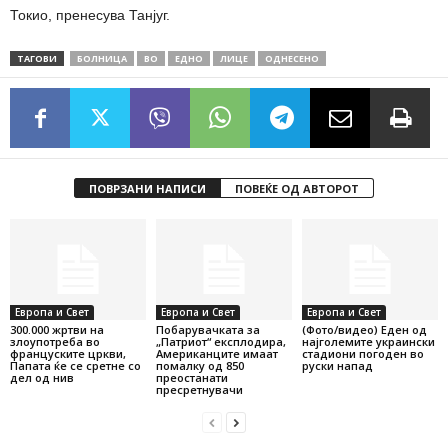
Токио, пренесува Танјуг.
ТАГОВИ
БОЛНИЦА
ВО
ЕДНО
ЛИЦЕ
ОДНЕСЕНО
ПОВРЗАНИ НАПИСИ
ПОВЕЌЕ ОД АВТОРОТ
Европа и Свет
Европа и Свет
Европа и Свет
300.000 жртви на
Побарувачката за
(Фото/видео) Еден од
злоупотреба во
„Патриот“ експлодира,
најголемите украински
француските цркви,
Американците имаат
стадиони погоден во
Папата ќе се сретне со
помалку од 850
руски напад
дел од нив
преостанати
пресретнувачи