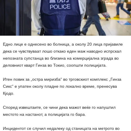
Едно лице е однесено во болница, а околу 20 лица пријавиле
дека се чувствуваат лошо откако еден маж наводно испрскал
непозната супстанца во близина на комерцијална зграда во
деловниот кварт Гинза во Токио, соопшти полицијата.
Итен повик за „остра миризба“ во трговскиот комплекс „Гинза
Сикс“ е упатен околу пладне по локално време, пренесува
Кјодо.
Според извештаите, се чини дека мажот веќе го напуштил
местото на настанот, а полицијата го бара.
Инцидентот се случил недалеку од станицата на метрото во