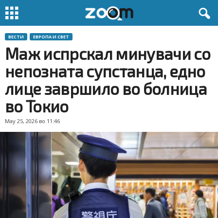
ВЕСТИ
ЕВРОПА И СВЕТ
Маж испрскал минувачи со
непозната супстанца, едно
лице завршило во болница
во Токио
May 25, 2026 во 11:46