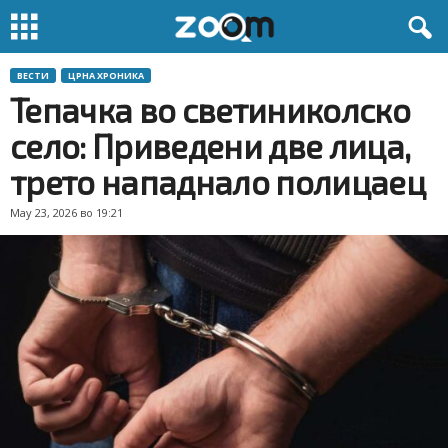
ВЕСТИ
ЦРНА ХРОНИКА
Тепачка во светиниколско
село: Приведени две лица,
трето нападнало полицаец
May 23, 2026 во 19:21