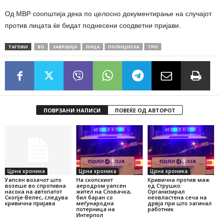
Од МВР соопштија дека по целосно документирање на случајот
против лицата ќе бидат поднесени соодветни пријави.
ТАГОВИ
ВО
ЗАВРШИЈА
ЛИЦА
ПОЛИЦИСКА
ТРИ
ПОВРЗАНИ НАПИСИ
ПОВЕЌЕ ОД АВТОРОТ
Црна хроника
Црна хроника
Црна хроника
Уапсен возачот што
На скопскиот
Кривична против маж
возеше во спротивна
аеродром уапсен
од Струшко:
насока на автопатот
жител на Словачка,
Организирал
Скопје-Велес, следува
бил баран со
неовластена сеча на
кривична пријава
меѓународна
дрвја при што загинал
потерница на
работник
Интерпол