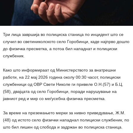
Три лица завршија во полициска станица по инцидент што се
случил во светиниколското село Горобинци, каде најпрво дошло
до физичка пресметка, а потоа бил нападнат и полициски
службеник.
Како што информираат од Министерството за внатрешни
работи, на 22 мај 2026 година околу 00:30 часот, полициски
службеници од ОВР Свети Николе ги привеле О.Н.(57) и Б.Ц.
(58), двајцата од село Горобинци, поради нарушување на
јавниот ред и мир со меѓусебна физичка пресметка.
За време на преземањето мерки за нивно приведување, Ж.М.
(48) од истото село физички нападнал полициски службеник, по
што бил лишен од слобода и задржан во полициска станица.