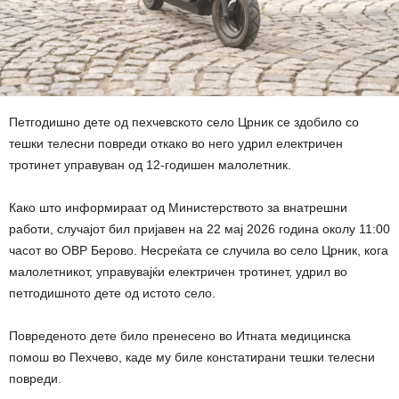
Петгодишно дете од пехчевското село Црник се здобило со
тешки телесни повреди откако во него удрил електричен
тротинет управуван од 12-годишен малолетник.
Како што информираат од Министерството за внатрешни
работи, случајот бил пријавен на 22 мај 2026 година околу 11:00
часот во ОВР Берово. Несреќата се случила во село Црник, кога
малолетникот, управувајќи електричен тротинет, удрил во
петгодишното дете од истото село.
Повреденото дете било пренесено во Итната медицинска
помош во Пехчево, каде му биле констатирани тешки телесни
повреди.