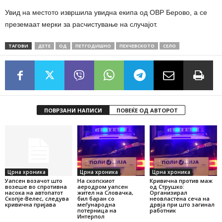
Увид на местото извршила увидна екипа од ОВР Берово, а се
преземаат мерки за расчистување на случајот.
ТАГОВИ
ДЕТЕ
ОД
ПЕТГОДИШНО
ПЕХЧЕВСКОТО
СЕЛО
ПОВРЗАНИ НАПИСИ
ПОВЕЌЕ ОД АВТОРОТ
Црна хроника
Црна хроника
Црна хроника
Уапсен возачот што
На скопскиот
Кривична против маж
возеше во спротивна
аеродром уапсен
од Струшко:
насока на автопатот
жител на Словачка,
Организирал
Скопје-Велес, следува
бил баран со
неовластена сеча на
кривична пријава
меѓународна
дрвја при што загинал
потерница на
работник
Интерпол