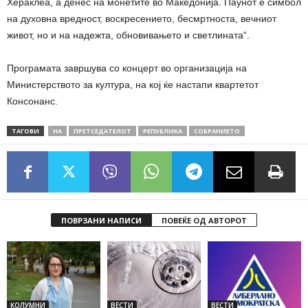
Хераклеа, а денес на монетите во Македонија. Паунот е симбол
на духовна вредност, воскресението, бесмртноста, вечниот
живот, но и на надежта, обновивањето и светлината“.
Програмата завршува со концерт во организација на
Министерството за култура, на кој ќе настапи квартетот
Консонанс.
ТАГОВИ
НА
ПРЕТСЕДАТЕЛОТ
РЕПУБЛИКА
СОБРАНИЕТО
ПОВРЗАНИ НАПИСИ
ПОВЕЌЕ ОД АВТОРОТ
KОЛУМНИ
ВЕСТИ
ВЕСТИ