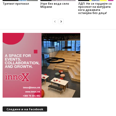
Третиот протокол
Утре без вода село
ЛДП: Не се гордејте со
Морани
просекот на матурата
кога државата
останува без деца!
Следине и на Facebook