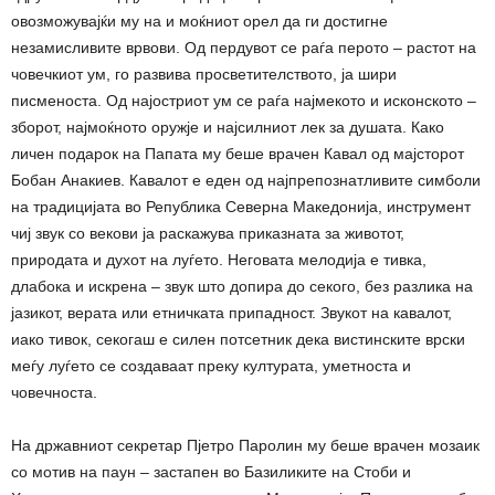
овозможувајќи му на и моќниот орел да ги достигне
незамисливите врвови. Од пердувот се раѓа перото – растот на
човечкиот ум, го развива просветителството, ја шири
писменоста. Од најостриот ум се раѓа најмекото и исконското –
зборот, најмоќното оружје и најсилниот лек за душата. Како
личен подарок на Папата му беше врачен Кавал од мајсторот
Бобан Анакиев. Кавалот е еден од најпрепознатливите симболи
на традицијата во Република Северна Македонија, инструмент
чиј звук со векови ја раскажува приказната за животот,
природата и духот на луѓето. Неговата мелодија е тивка,
длабока и искрена – звук што допира до секого, без разлика на
јазикот, верата или етничката припадност. Звукот на кавалот,
иако тивок, секогаш е силен потсетник дека вистинските врски
меѓу луѓето се создаваат преку културата, уметноста и
човечноста.
На државниот секретар Пјетро Паролин му беше врачен мозаик
со мотив на паун – застапен во Базиликите на Стоби и