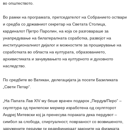
во општеството.
Во рамки на програмата, претседателот на Собранието оствари
и средба со државниот секретар на Светата Столица,
кардиналот Пјетро Паролин, на која се разговараше за
унапредување на билатералната соработка, развојот на
институционалниот дијалог и можностите за проширување на
соработката во областа на културата, образованието,
архивистиката и зачувувањето на културното и духовното
наследство.
По средбите во Ватикан, делегацијата ја посети Базиликата
„Свети Петар“.
„На Папата Лав XIV му беше врачен подарок „Пердув/Перо“ –
скулптура од прилепски мермер изработена од скулпторот
Андреј Митевски кој ја пренесува пораката дека пердувот –
симбол за слобода, спиртуалност, поврзаност со возвишеното,
здружените пердуви ги редефинираат законите на физиката