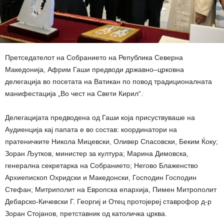
Претседателот на Собранието на Република Северна
Македонија, Африм Гаши предводи државно–црковна
делегација во посетата на Ватикан по повод традиционалната
манифестација „Во чест на Свети Кирил“.
Делегацијата предводена од Гаши која присуствуваше на
Аудиенција кај папата е во состав: координатори на
пратеничките Никола Мицевски, Оливер Спасовски, Беким Ќоку;
Зоран Љутков, министер за култура; Марина Димовска,
генерална секретарка на Собранието; Негово Блаженство
Архиепископ Охридски и Македонски, Господин Господин
Стефан; Митриполит на Европска епархија, Пимен Митрополит
Дебарско-Кичевски Г. Георгиј и Отец протојереј ставрофор д-р
Зоран Стојанов, претставник од католичка црква.