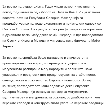
За време на аудиенцијата, Гаши упати искрени честитки по
повод годишнината од изборот на Папата Лав XIV и ја истакна
посветеноста на Република Северна Македонија за
продлабочување на традиционалните и пријателски односи со
Светата Столица. На средбата беа реафирмирани историските
и духовните врски меѓу двете земји, изградени врз наследството
на Светите Кирил и Методиј и универзалната фигура на Мајка
Тереза.
За време на средбата беше нагласено и значењето на
промовирањето на мирот, толеранцијата, дијалогот и
меѓусебното разбирање меѓу народите и религиите, како
универзални вредности што придонесуваат за стабилноста,
солидарноста и соживотот во Европа и пошироко. Во тој
контекст, претседателот Гаши подвлече дека Република
Северна Македонија останува пример за меѓуетнички,
мултикултурен и меѓурелигиски соживот, со длабока почит кон
верските слободи и конструктивната улога на верските заедници