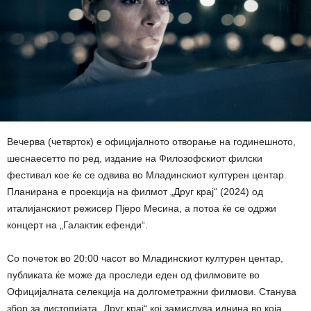
Вечерва (четврток) е официјалното отворање на годинешното,
шеснаесетто по ред, издание на Филозофскиот филски
фестивал кое ќе се одвива во Младинскиот културен центар.
Планирана е проекција на филмот „Друг крај“ (2024) од
италијанскиот режисер Пјеро Месина, а потоа ќе се одржи
концерт на „Галактик ефенди“.
Со почеток во 20:00 часот во Младинскиот културен центар,
публиката ќе може да проследи еден од филмовите во
Официјалната селекција на долгометражни филмови. Станува
збор за дистопијата „Друг крај“ кој замислува иднина во која