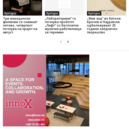
Култура
Култура
Култура
Три македонски
„Лабораториум“ го
„Жив ѕид“ во Битола:
филмови се снимаат
почнува проектот
Крнчев и Најдовски
летово, четвртиот
„Лифт“ со бесплатни
одбележуваат 25
почнува на крајот на
музички работилници
години заедничко
август
за теремин
творештво