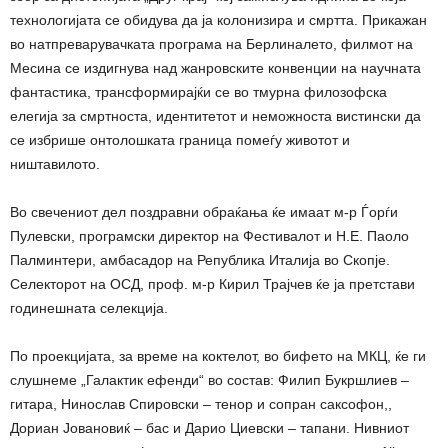
технологијата се обидува да ја колонизира и смртта. Прикажан
во натпреварувачката програма на Берлиналето, филмот на
Месина се издигнува над жанровските конвенции на научната
фантастика, трансформирајќи се во тмурна филозофска
елегија за смртноста, идентитетот и неможноста вистински да
се избрише онтолошката граница помеѓу животот и
ништавилото.
Во свечениот дел поздравни обраќања ќе имаат м-р Ѓорѓи
Пулевски, програмски директор на Фестивалот и Н.Е. Паоло
Палминтери, амбасадор на Република Италија во Скопје.
Селекторот на ОСД, проф. м-р Кирил Трајчев ќе ја претстави
годинешната селекција.
По проекцијата, за време на коктелот, во бифето на МКЦ, ќе ги
слушнеме „Галактик ефенди“ во состав: Филип Букршлиев –
гитара, Нинослав Спировски – тенор и сопран саксофон,,
Дориан Јовановиќ – бас и Дарио Циевски – тапани. Нивниот