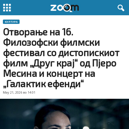
КУЛТУРА
Отворање на 16.
Филозофски филмски
фестивал со дистопискиот
филм „Друг крај“ од Пјеро
Месина и концерт на
„Галактик ефенди“
May 21, 2026 во 14:01