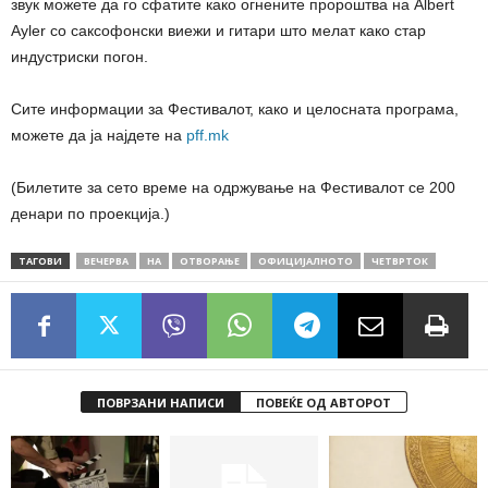
звук можете да го сфатите како огнените пророштва на Albert
Ayler со саксофонски виежи и гитари што мелат како стар
индустриски погон.
Сите информации за Фестивалот, како и целосната програма,
можете да ја најдете на
pff.mk
(Билетите за сето време на одржување на Фестивалот се 200
денари по проекција.)
ТАГОВИ
ВЕЧЕРВА
НА
ОТВОРАЊЕ
ОФИЦИЈАЛНОТО
ЧЕТВРТОК
ПОВРЗАНИ НАПИСИ
ПОВЕЌЕ ОД АВТОРОТ