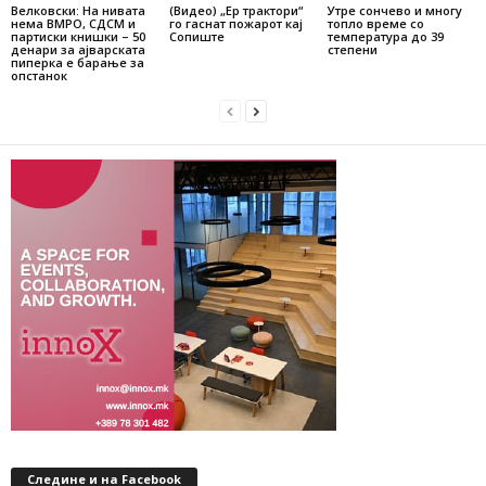
Велковски: На нивата
(Видео) „Ер трактори“
Утре сончево и многу
нема ВМРО, СДСМ и
го гаснат пожарот кај
топло време со
партиски книшки – 50
Сопиште
температура до 39
денари за ајварската
степени
пиперка е барање за
опстанок
Следине и на Facebook