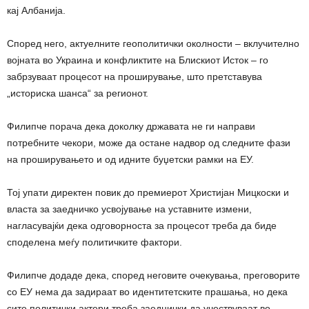
кај Албанија.
Според него, актуелните геополитички околности – вклучително
војната во Украина и конфликтите на Блискиот Исток – го
забрзуваат процесот на проширување, што претставува
„историска шанса“ за регионот.
Филипче порача дека доколку државата не ги направи
потребните чекори, може да остане надвор од следните фази
на проширувањето и од идните буџетски рамки на ЕУ.
Тој упати директен повик до премиерот Христијан Мицкоски и
власта за заедничко усвојување на уставните измени,
нагласувајќи дека одговорноста за процесот треба да биде
споделена меѓу политичките фактори.
Филипче додаде дека, според неговите очекувања, преговорите
со ЕУ нема да задираат во идентитетските прашања, но дека
сите политички актери треба заеднички да учествуваат во