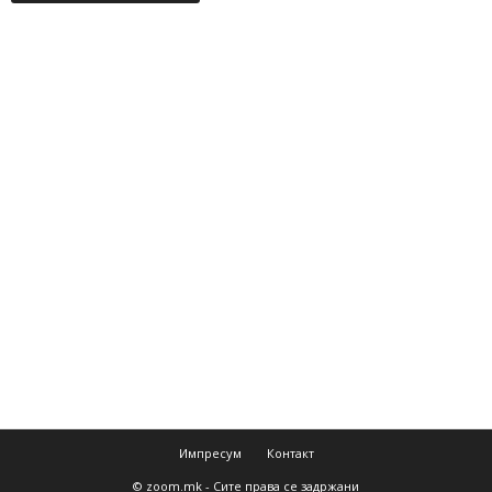
Импресум
Контакт
© zoom.mk - Сите права се задржани