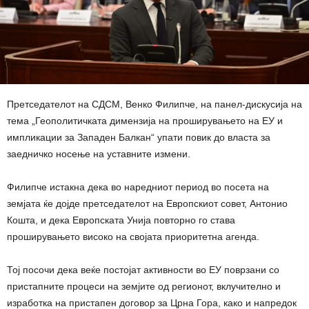
Претседателот на СДСМ, Венко Филипче, на панел-дискусија на
тема „Геополитичката димензија на проширувањето на ЕУ и
импликации за Западен Балкан“ упати повик до власта за
заедничко носење на уставните измени.
Филипче истакна дека во наредниот период во посета на
земјата ќе дојде претседателот на Европскиот совет, Антонио
Кошта, и дека Европската Унија повторно го става
проширувањето високо на својата приоритетна агенда.
Тој посочи дека веќе постојат активности во ЕУ поврзани со
пристапните процеси на земјите од регионот, вклучително и
изработка на пристапен договор за Црна Гора, како и напредок