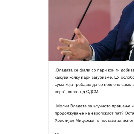
„Владата се фали со пари кои ги добива
кажува колку пари загубивме. ЕУ ослоб
сума која требаше да се повлече само 
евра“, велат од СДСМ.
„Молчи Владата за клучното прашање к
продолжување на европскиот пат? Оста
Христијан Мицкоски го постави за испо