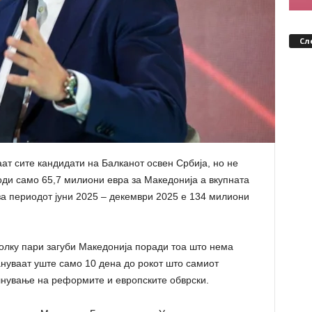
Сл
ат сите кандидати на Балканот освен Србија, но не
оди само 65,7 милиони евра за Македонија а вкупната
за периодот јуни 2025 – декември 2025 е 134 милиони
олку пари загуби Македонија поради тоа што нема
нуваат уште само 10 дена до рокот што самиот
лнување на реформите и европските обврски.