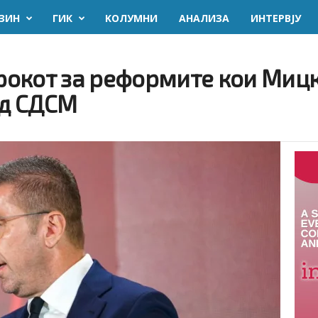
ЗИН
ГИК
KОЛУМНИ
AНАЛИЗА
ИНТЕРВЈУ
 рокот за реформите кои Миц
од СДСМ