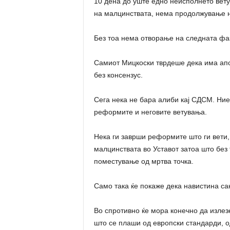
10 дена до уште едно неисполнето вету
на малцинствата, нема продолжување н
Без тоа нема отворање на следната фа
Самиот Мицкоски тврдеше дека има апс
без консензус.
Сега нека не бара алиби кај СДСМ. Ни
реформите и неговите ветувања.
Нека ги заврши реформите што ги вети, 
малцинствата во Уставот затоа што без
поместување од мртва точка.
Само така ќе покаже дека навистина са
Во спротивно ќе мора конечно да излезе
што се плаши од европски стандарди, о