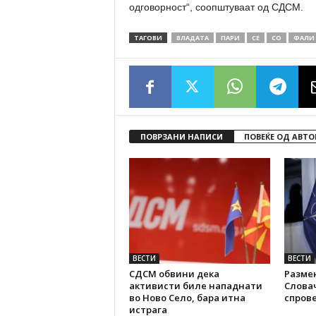
одговорност“, соопштуваат од СДСМ.
ТАГОВИ
ВЛАДАТА
ПАРИ
СЕ
СО
ФАЛИ
ПОВРЗАНИ НАПИСИ
ПОВЕЌЕ ОД АВТО
ВЕСТИ
ВЕСТИ
СДСМ обвини дека
Размен
активисти биле нападнати
Слова
во Ново Село, бара итна
спров
истрага