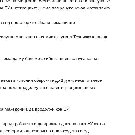
вање на Мицкоски. Без измени на Уставот и внесување
а ЕУ интеграциите, нема помрднување од мртва точка.
за од преговорите. Значи нема ништо.
олутно мнозинство, самиот ја укина Техничката влада
е нема да му бидеме алиби за неисполнување на
нека ги исполни обврските до 1 јуни, нека ги внесе
 тоа нема продолжување на интеграциите, нема
ка Македонија да продолжи кон ЕУ.
 пред граѓаните и да признае дека не сака ЕУ затоа
д реформи, од независно правосудство и од