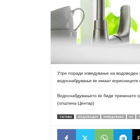
Утре поради изведување на водоводен 
водоснабдување ќе имаат корисниците н
Водоснабдувањето ќе биде прекинато од
(општина Центар)
ТАГОВИ
ВОДОВОДЕН
ИЗВЕДУВАЊЕ
НА