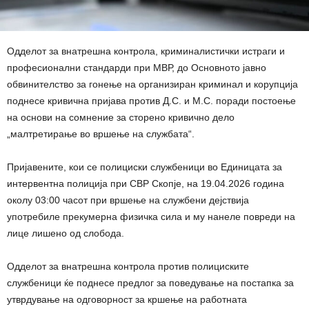
Одделот за внатрешна контрола, криминалистички истраги и
професионални стандарди при МВР, до Основното јавно
обвинителство за гонење на организиран криминал и корупција
поднесе кривична пријава против Д.С. и М.С. поради постоење
на основи на сомнение за сторено кривично дело
„малтретирање во вршење на службата“.
Пријавените, кои се полициски службеници во Единицата за
интервентна полиција при СВР Скопје, на 19.04.2026 година
околу 03:00 часот при вршење на службени дејствија
употребиле прекумерна физичка сила и му нанеле повреди на
лице лишено од слобода.
Одделот за внатрешна контрола против полициските
службеници ќе поднесе предлог за поведување на постапка за
утврдување на одговорност за кршење на работната