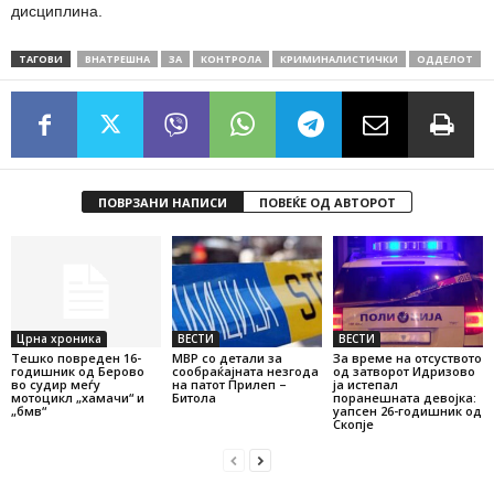
дисциплина.
ТАГОВИ
ВНАТРЕШНА
ЗА
КОНТРОЛА
КРИМИНАЛИСТИЧКИ
ОДДЕЛОТ
ПОВРЗАНИ НАПИСИ
ПОВЕЌЕ ОД АВТОРОТ
Црна хроника
ВЕСТИ
ВЕСТИ
Тешко повреден 16-
МВР со детали за
За време на отсуството
годишник од Берово
сообраќајната незгода
од затворот Идризово
во судир меѓу
на патот Прилеп –
ја истепал
мотоцикл „хамачи“ и
Битола
поранешната девојка:
„бмв“
уапсен 26-годишник од
Скопје