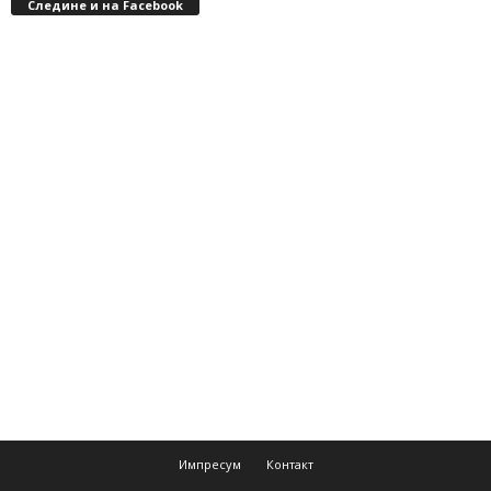
Следине и на Facebook
Импресум
Контакт