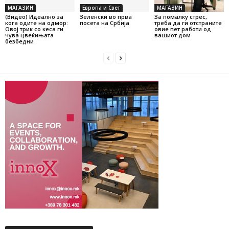
МАГАЗИН
Европа и Свет
МАГАЗИН
(Видео) Идеално за
Зеленски во прва
За помалку стрес,
кога одите на одмор:
посета на Србија
треба да ги отстраните
Овој трик со кеса ги
овие пет работи од
чува цвеќињата
вашиот дом
безбедни