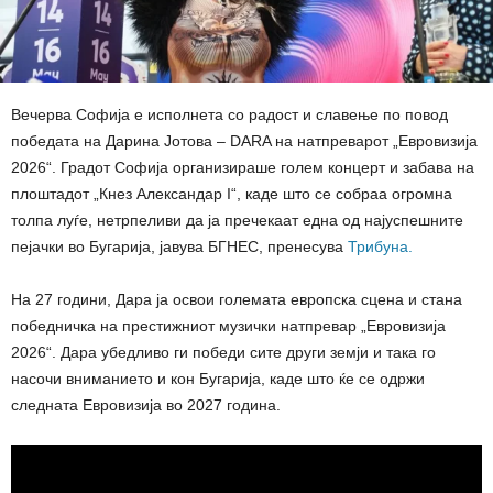
Вечерва Софија е исполнета со радост и славење по повод
победата на Дарина Јотова – DARA на натпреварот „Евровизија
2026“. Градот Софија организираше голем концерт и забава на
плоштадот „Кнез Александар I“, каде што се собраа огромна
толпа луѓе, нетрпеливи да ја пречекаат една од најуспешните
пејачки во Бугарија, јавува БГНЕС, пренесува
Трибуна.
На 27 години, Дара ја освои големата европска сцена и стана
победничка на престижниот музички натпревар „Евровизија
2026“. Дара убедливо ги победи сите други земји и така го
насочи вниманието и кон Бугарија, каде што ќе се одржи
следната Евровизија во 2027 година.