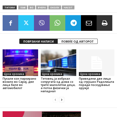
ТАГОВИ
1540
ВО
ВЧЕРА
ОКОЛУ
ЧАСОТ
ПОВРЗАНИ НАПИСИ
ПОВЕЌЕ ОД АВТОРОТ
Црна хроника
Црна хроника
Црна хроника
Пукале кон паркирано
Тетовец ја избркал
Приведени две лица
возило во Сарај, две
сопругата од дома со
од струшко Радолишта
лица биле во
трите малолетни деца,
поради поседување
автомобилот
а потоа физички ја
оружје
нападнал