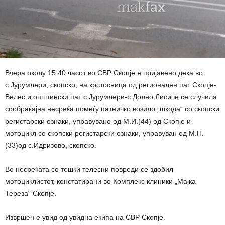
Вчера околу 15:40 часот во СВР Скопје е пријавено дека во
с.Јурумлери, скопско, на крстосница од регионален пат Скопје-
Велес и општински пат с.Јурумлери-с.Долно Лисиче се случила
сообраќајна несреќа помеѓу патничко возило „шкода“ со скопски
регистарски ознаки, управувано од М.И.(44) од Скопје и
мотоцикл со скопски регистарски ознаки, управуван од М.П.
(33)од с.Идризово, скопско.
Во несреќата со тешки телесни повреди се здобил
мотоциклистот, констатирани во Комплекс клиники „Мајка
Тереза“ Скопје.
Извршен е увид од увидна екипа на СВР Скопје.