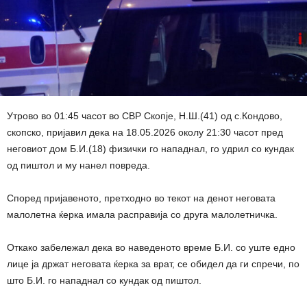
Утрово во 01:45 часот во СВР Скопје, Н.Ш.(41) од с.Кондово,
скопско, пријавил дека на 18.05.2026 околу 21:30 часот пред
неговиот дом Б.И.(18) физички го нападнал, го удрил со кундак
од пиштол и му нанел повреда.
Според пријавеното, претходно во текот на денот неговата
малолетна ќерка имала расправија со друга малолетничка.
Откако забележал дека во наведеното време Б.И. со уште едно
лице ја држат неговата ќерка за врат, се обидел да ги спречи, по
што Б.И. го нападнал со кундак од пиштол.