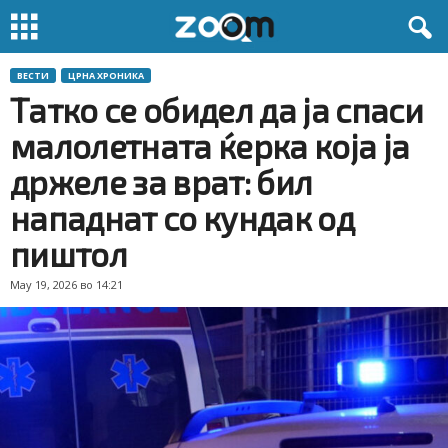
ВЕСТИ
ЦРНА ХРОНИКА
Татко се обидел да ја спаси
малолетната ќерка која ја
држеле за врат: бил
нападнат со кундак од
пиштол
May 19, 2026 во 14:21