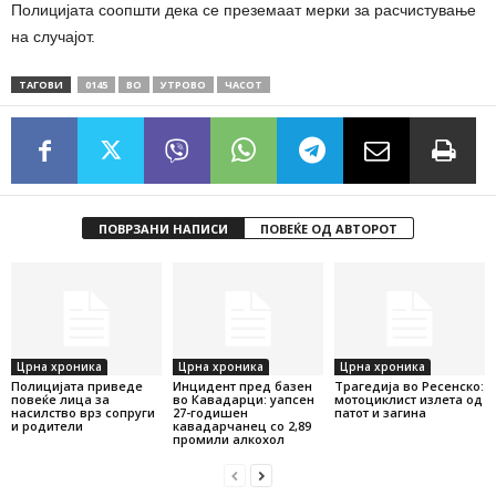
Полицијата соопшти дека се преземаат мерки за расчистување
на случајот.
ТАГОВИ
0145
ВО
УТРОВО
ЧАСОТ
ПОВРЗАНИ НАПИСИ
ПОВЕЌЕ ОД АВТОРОТ
Црна хроника
Црна хроника
Црна хроника
Полицијата приведе
Инцидент пред базен
Трагедија во Ресенско:
повеќе лица за
во Кавадарци: уапсен
мотоциклист излета од
насилство врз сопруги
27-годишен
патот и загина
и родители
кавадарчанец со 2,89
промили алкохол