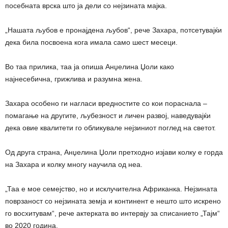
посебната врска што ја дели со нејзината мајка.
„Нашата љубов е пронајдена љубов“, рече Захара, потсетувајќи
дека била посвоена кога имала само шест месеци.
Во таа прилика, таа ја опиша Анџелина Џоли како
најнесебична, грижлива и разумна жена.
Захара особено ги нагласи вредностите со кои пораснала –
помагање на другите, љубезност и личен развој, наведувајќи
дека овие квалитети го обликувале нејзиниот поглед на светот.
Од друга страна, Анџелина Џоли претходно изјави колку е горда
на Захара и колку многу научила од неа.
„Таа е мое семејство, но и исклучителна Африканка. Нејзината
поврзаност со нејзината земја и континент е нешто што искрено
го восхитувам“, рече актерката во интервју за списанието „Тајм“
во 2020 година.