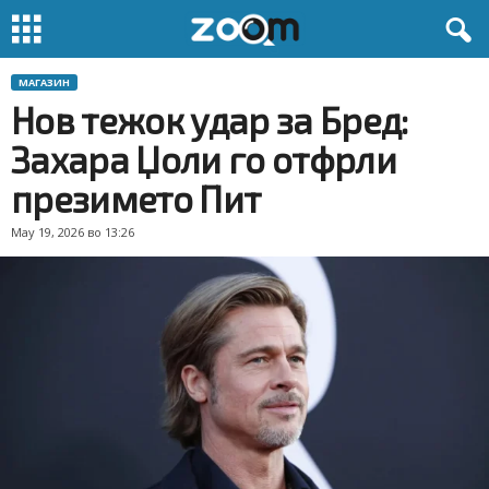
МАГАЗИН
Нов тежок удар за Бред:
Захара Џоли го отфрли
презимето Пит
May 19, 2026 во 13:26