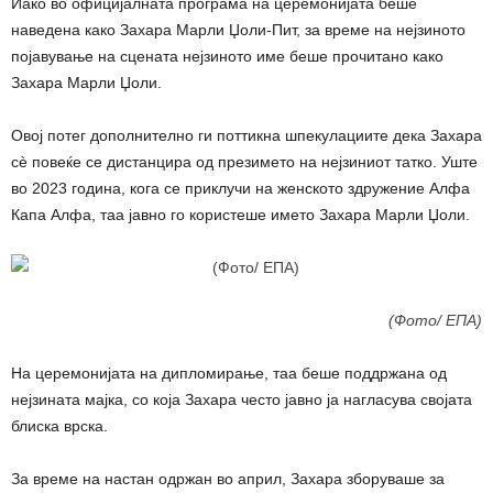
Иако во официјалната програма на церемонијата беше
наведена како Захара Марли Џоли-Пит, за време на нејзиното
појавување на сцената нејзиното име беше прочитано како
Захара Марли Џоли.
Овој потег дополнително ги поттикна шпекулациите дека Захара
сè повеќе се дистанцира од презимето на нејзиниот татко. Уште
во 2023 година, кога се приклучи на женското здружение Алфа
Капа Алфа, таа јавно го користеше името Захара Марли Џоли.
(Фото/ ЕПА)
На церемонијата на дипломирање, таа беше поддржана од
нејзината мајка, со која Захара често јавно ја нагласува својата
блиска врска.
За време на настан одржан во април, Захара зборуваше за