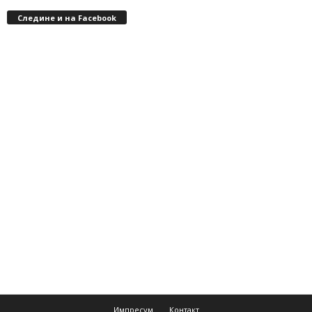
Следине и на Facebook
Импресум
Контакт