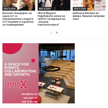
МАГАЗИН
МАГАЗИН
МАГАЗИН
Антонио Бандерас за
(Фото/Видео)
Џебната Венера во
односот со
Најубавата жена на
микро бикини направи
поранешната сопруга:
светот позираше во
хаос
Се гледаме и одлично
„жешки
си поминуваме
панталончиња“