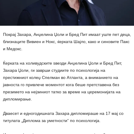
Покрај Захара, Анџелина Џоли и Бред Пит имаат уште пет деца,
близнаците Вивиен и Нокс, ќерката Шајло, како и синовите Пакс
и Медокс.
Ќерката на холивудските ѕвезди Анџелина Џоли и Бред Пит,
Захара Џоли, ги заврши студиите по психологија на
престижниот колеџ Спелман во Атланта, а вниманието на
јавноста го привлече моментот кога беше претставена без
презимето на нејзиниот татко за време на церемонијата на
дипломирање.
Дваесет и едногодишната Захара дипломираше на 17 мај со
титулата „Диплома за уметности“ по психологија.