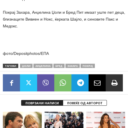
Покрај Захара, Анџелина Џоли и Бред Пит имаат уште пет деца,
близнаците Вивиен и Нокс, ќерката Шајло, и синовите Пакс и
Медокс.
фото/Depositphotos/ЕПА
ТАГОВИ
ЏОЛИ
АНЏЕЛИНА
БРЕД
ЗАХАРА
ПОКРАЈ
ПОВРЗАНИ НАПИСИ
ПОВЕЌЕ ОД АВТОРОТ