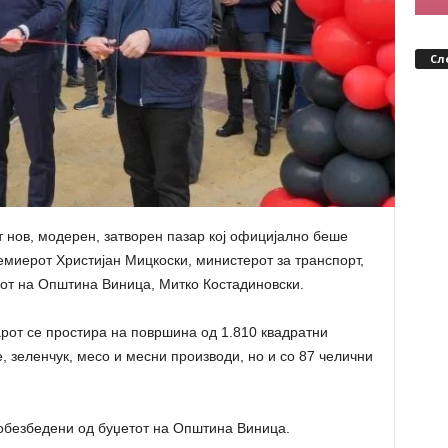
Сл
т нов, модерен, затворен пазар кој официјално беше
емиерот Христијан Мицкоски, министерот за транспорт,
от на Општина Виница, Митко Костадиновски.
от се простира на површина од 1.810 квадратни
, зеленчук, месо и месни производи, но и со 87 челични
обезбедени од буџетот на Општина Виница.