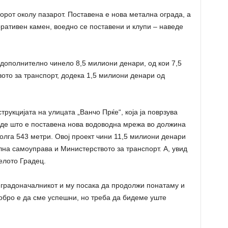
орoт околу пазарот. Поставена е нова метална ограда, а
ративен камен, воедно се поставени и клупи – наведе
дополнително чинело 8,5 милиони денари, од кои 7,5
ото за транспорт, додека 1,5 милиони денари од
рукцијата на улицата „Ванчо Прќе“, која ја поврзува
аде што е поставена нова водоводна мрежа во должина
олга 543 метри. Овој проект чини 11,5 милиони денари
на самоуправа и Министерството за транспорт. А, увид
елото Градец.
градоначалникот и му посака да продолжи понатаму и
добро е да сме успешни, но треба да бидеме уште