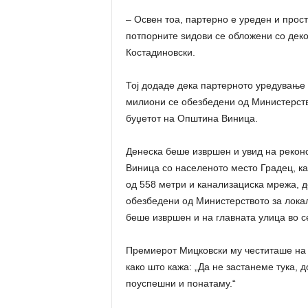
– Освен тоа, партерно е уреден и прост
потпорните ѕидови се обложени со деко
Костадиновски.
Тој додаде дека партерното уредување 
милиони се обезбедени од Министерств
буџетот на Општина Виница.
Денеска беше извршен и увид на реконст
Виница со населеното место Градец, к
од 558 метри и канализациска мрежа, д
обезбедени од Министерството за локал
беше извршен и на главната улица во с
Премиерот Мицковски му честиташе на 
како што кажа: „Да не застанеме тука, 
поуспешни и понатаму.“