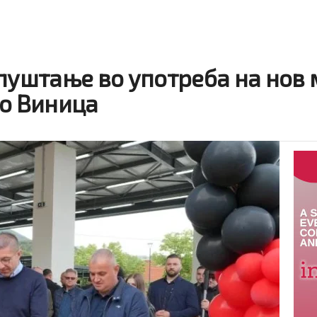
 пуштање во употреба на нов
во Виница