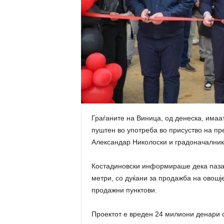
Граѓаните на Виница, од денеска, имаа
пуштен во употреба во присуство на пр
Александар Николоски и градоначалник
Костадиновски информираше дека пазар
метри, со дуќани за продажба на овошје
продажни пунктови.
Проектот е вреден 24 милиони денари 