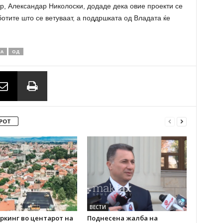
р, Александар Николоски, додаде дека овие проекти се
отите што се ветуваат, а поддршката од Владата ќе
А
ОД
РОТ
ВЕСТИ
ркинг во центарот на
Поднесена жалба на