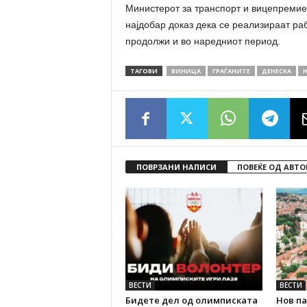
Министерот за транспорт и вицепремие
најдобар доказ дека се реализираат раб
продолжи и во наредниот период.
ТАГОВИ
ВИНИЦА
ГРАЃАНИТЕ
ДЕНЕСКА
Н
ПОВРЗАНИ НАПИСИ
ПОВЕЌЕ ОД АВТО
ВЕСТИ
ВЕСТИ
Бидете дел од олимписката
Нов па