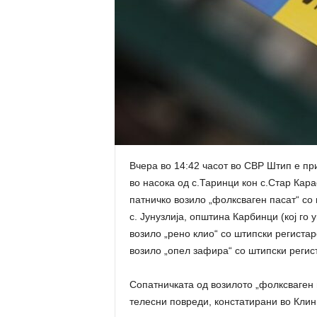
Вчера во 14:42 часот во СВР Штип е пр
во насока од с.Таринци кон с.Стар Кар
патничко возило „фолксваген пасат“ со 
с. Јунузлија, општина Карбинци (кој го
возило „рено клио“ со штипски регистар
возило „опел зафира“ со штипски регис
Сопатничката од возилото „фолксваген п
телесни повреди, констатирани во Клин