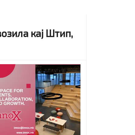
озила кај Штип,