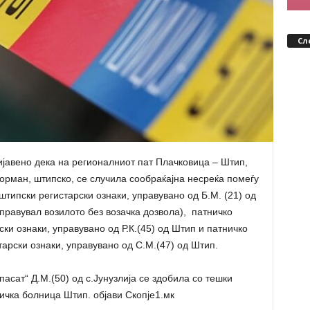
Сл
ијавено дека на регионалниот пат Плачковица – Штип,
аорман, штипско, се случила сообраќајна несреќа помеѓу
штипски регистарски ознаки, управувано од Б.М. (21) од
 управувал возилото без возачка дозвола), патничко
ски ознаки, управувано од Р.К.(45) од Штип и патничко
тарски ознаки, управувано од С.М.(47) од Штип.
асат“ Д.М.(50) од с.Јунузлија се здобила со тешки
ичка болница Штип. објави Скопје1.мк