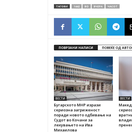
ТАГОВИ
1442
ВО
ВЧЕРА
ЧАСОТ
ПОВРЗАНИ НАПИСИ
ПОВЕЌЕ ОД АВТО
ВЕСТИ
ВЕСТИ
Бугарското МНР изрази
Макед
сериозна загриженост
серио
поради новото одбивање на
вратн
Судот во Кочани за
влади
лекувањето на Ива
пренес
Михаилова