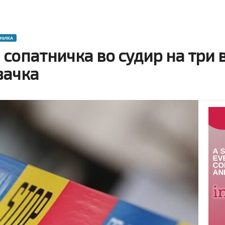
ОНИКА
сопатничка во судир на три в
зачка