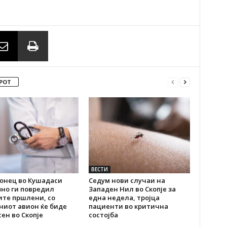
РОТ
ВЕСТИ
онец во Кушадаси
Седум нови случаи на
зно ги повредил
Западен Нил во Скопје за
ите пршлени, со
една недела, тројца
ниот авион ќе биде
пациенти во критична
ен во Скопје
состојба