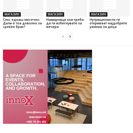
МАГАЗИН
МАГАЗИН
МАГАЗИН
Секс еднаш месечно:
Намирници кои треба
Нутриционисти ги
Дали е тоа доволно за
да ги избегнувате за
откриваат најдобрите
среќен брак?
вечера
ужинки за деца