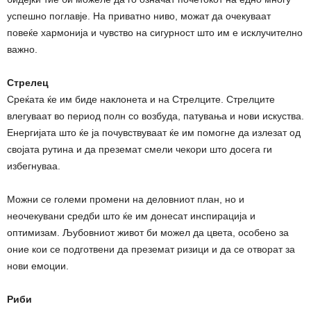
успешно поглавје. На приватно ниво, можат да очекуваат
повеќе хармонија и чувство на сигурност што им е исклучително
важно.
Стрелец
Среќата ќе им биде наклонета и на Стрелците. Стрелците
влегуваат во период полн со возбуда, патувања и нови искуства.
Енергијата што ќе ја почувствуваат ќе им помогне да излезат од
својата рутина и да преземат смели чекори што досега ги
избегнуваа.
Можни се големи промени на деловниот план, но и
неочекувани средби што ќе им донесат инспирација и
оптимизам. Љубовниот живот би можел да цвета, особено за
оние кои се подготвени да преземат ризици и да се отворат за
нови емоции.
Риби