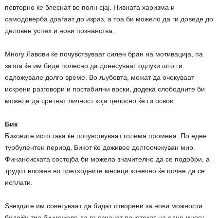
повторно ќе блеснат во полн сјај. Нивната харизма и
самодоверба доаѓаат до израз, а тоа би можело да ги доведе до
деловен успех и нови познанства.
Многу Лавови ќе почувствуваат силен бран на мотивација, па
затоа ќе им биде полесно да донесуваат одлуки што ги
одложувале долго време. Во љубовта, можат да очекуваат
искрени разговори и постабилни врски, додека слободните би
можеле да сретнат личност која целосно ќе ги освои.
Бик
Биковите исто така ќе почувствуваат голема промена. По еден
турбулентен период, Бикот ќе доживее долгоочекуван мир.
Финансиската состојба би можела значително да се подобри, а
трудот вложен во претходните месеци конечно ќе почне да се
исплати.
Ѕвездите им советуваат да бидат отворени за нови можности
бидејќи тие би можеле да го означат почетокот на едно многу