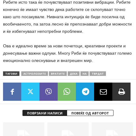
Рибите исто така ќе почувствуваат позитивни вибрации. Рибите
конечно ќе имаат чувство дека работите се склопуваат точно
како што посакувале. Нивната интуиција ќе биде посилна од
вообичаеното, па затоа лесно ќе препознаваат добри можности
и ќе избегнуваат непотребни проблеми.
Ова е идеално време за нови почетоци, креативни проекти и
донесување важни одлуки. Многу Риби ќе почувствуваат големо
емоционално олеснување и внатрешен мир.
ТАГОВИ
АСТРОЛОЗИТЕ
ВРАТИТЕ
ДЕКА
НА
ТВРДАТ
ПОВРЗАНИ НАПИСИ
ПОВЕЌЕ ОД АВТОРОТ