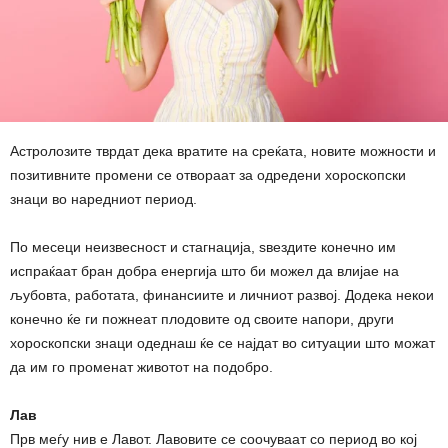
Астролозите тврдат дека вратите на среќата, новите можности и
позитивните промени се отвораат за одредени хороскопски
знаци во наредниот период.
По месеци неизвесност и стагнација, ѕвездите конечно им
испраќаат бран добра енергија што би можел да влијае на
љубовта, работата, финансиите и личниот развој. Додека некои
конечно ќе ги пожнеат плодовите од своите напори, други
хороскопски знаци одеднаш ќе се најдат во ситуации што можат
да им го променат животот на подобро.
Лав
Прв меѓу нив е Лавот. Лавовите се соочуваат со период во кој