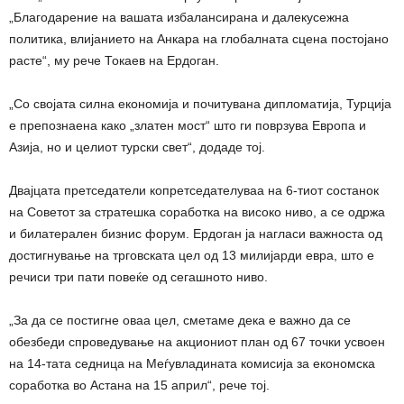
„Благодарение на вашата избалансирана и далекусежна
политика, влијанието на Анкара на глобалната сцена постојано
расте“, му рече Токаев на Ердоган.
„Со својата силна економија и почитувана дипломатија, Турција
е препознаена како „златен мост“ што ги поврзува Европа и
Азија, но и целиот турски свет“, додаде тој.
Двајцата претседатели копретседателуваа на 6-тиот состанок
на Советот за стратешка соработка на високо ниво, а се одржа
и билатерален бизнис форум. Ердоган ја нагласи важноста од
достигнување на трговската цел од 13 милијарди евра, што е
речиси три пати повеќе од сегашното ниво.
„За да се постигне оваа цел, сметаме дека е важно да се
обезбеди спроведување на акциониот план од 67 точки усвоен
на 14-тата седница на Меѓувладината комисија за економска
соработка во Астана на 15 април“, рече тој.