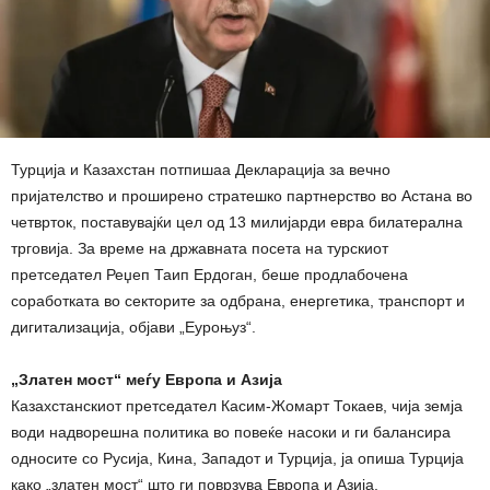
Турција и Казахстан потпишаа Декларација за вечно
пријателство и проширено стратешко партнерство во Астана во
четврток, поставувајќи цел од 13 милијарди евра билатерална
трговија. За време на државната посета на турскиот
претседател Реџеп Таип Ердоган, беше продлабочена
соработката во секторите за одбрана, енергетика, транспорт и
дигитализација, објави „Еуроњуз“.
„Златен мост“ меѓу Европа и Азија
Казахстанскиот претседател Касим-Жомарт Токаев, чија земја
води надворешна политика во повеќе насоки и ги балансира
односите со Русија, Кина, Западот и Турција, ја опиша Турција
како „златен мост“ што ги поврзува Европа и Азија.