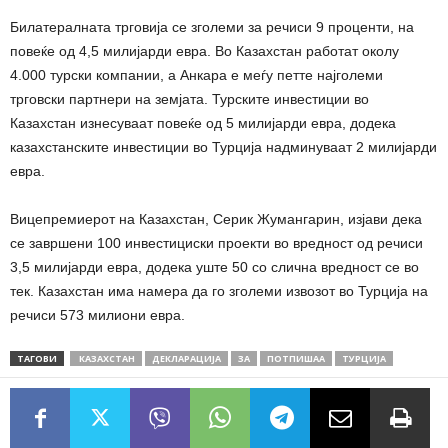
Билатералната трговија се зголеми за речиси 9 проценти, на
повеќе од 4,5 милијарди евра. Во Казахстан работат околу
4.000 турски компании, а Анкара е меѓу петте најголеми
трговски партнери на земјата. Турските инвестиции во
Казахстан изнесуваат повеќе од 5 милијарди евра, додека
казахстанските инвестиции во Турција надминуваат 2 милијарди
евра.
Вицепремиерот на Казахстан, Серик Жумангарин, изјави дека
се завршени 100 инвестициски проекти во вредност од речиси
3,5 милијарди евра, додека уште 50 со слична вредност се во
тек. Казахстан има намера да го зголеми извозот во Турција на
речиси 573 милиони евра.
ТАГОВИ
КАЗАХСТАН
ДЕКЛАРАЦИЈА
ЗА
ПОТПИШАА
ТУРЦИЈА