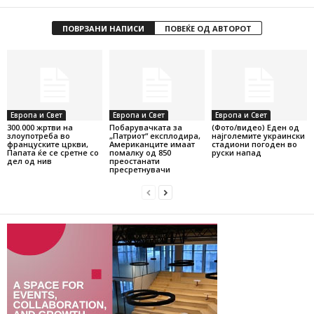
ПОВРЗАНИ НАПИСИ
ПОВЕЌЕ ОД АВТОРОТ
Европа и Свет
Европа и Свет
Европа и Свет
300.000 жртви на
Побарувачката за
(Фото/видео) Еден од
злоупотреба во
„Патриот“ експлодира,
најголемите украински
француските цркви,
Американците имаат
стадиони погоден во
Папата ќе се сретне со
помалку од 850
руски напад
дел од нив
преостанати
пресретнувачи